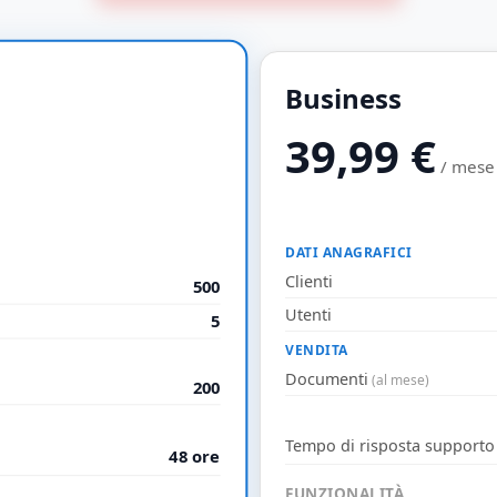
Business
39,99
€
/ mese
DATI ANAGRAFICI
Clienti
500
Utenti
5
VENDITA
Documenti
(al mese)
200
Tempo di risposta supporto
48 ore
FUNZIONALITÀ