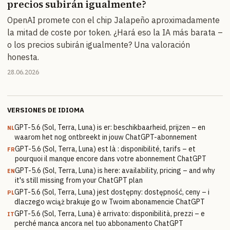
precios subirán igualmente?
OpenAI promete con el chip Jalapeño aproximadamente
la mitad de coste por token. ¿Hará eso la IA más barata –
o los precios subirán igualmente? Una valoración
honesta.
28.06.2026
VERSIONES DE IDIOMA
GPT-5.6 (Sol, Terra, Luna) is er: beschikbaarheid, prijzen – en
NL
waarom het nog ontbreekt in jouw ChatGPT-abonnement
GPT-5.6 (Sol, Terra, Luna) est là : disponibilité, tarifs – et
FR
pourquoi il manque encore dans votre abonnement ChatGPT
GPT-5.6 (Sol, Terra, Luna) is here: availability, pricing – and why
EN
it's still missing from your ChatGPT plan
GPT-5.6 (Sol, Terra, Luna) jest dostępny: dostępność, ceny – i
PL
dlaczego wciąż brakuje go w Twoim abonamencie ChatGPT
GPT-5.6 (Sol, Terra, Luna) è arrivato: disponibilità, prezzi – e
IT
perché manca ancora nel tuo abbonamento ChatGPT