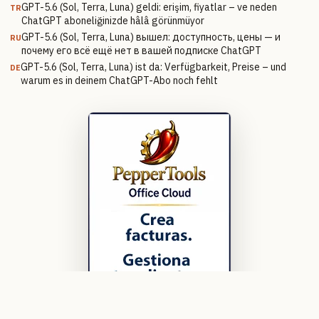
GPT-5.6 (Sol, Terra, Luna) geldi: erişim, fiyatlar – ve neden
TR
ChatGPT aboneliğinizde hâlâ görünmüyor
GPT-5.6 (Sol, Terra, Luna) вышел: доступность, цены — и
RU
почему его всё ещё нет в вашей подписке ChatGPT
GPT-5.6 (Sol, Terra, Luna) ist da: Verfügbarkeit, Preise – und
DE
warum es in deinem ChatGPT-Abo noch fehlt