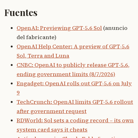
Fuentes
OpenAI: Previewing GPT-5.6 Sol
(anuncio
del fabricante)
OpenAI Help Center: A preview of GPT-5.6
Sol, Terra and Luna
CNBC: OpenAI to publicly release GPT-5.6,
ending government limits (8/7/2026)
Engadget: OpenAI rolls out GPT-5.6 on July
9
TechCrunch: OpenAI limits GPT-5.6 rollout
after government request
RDWorld: Sol sets a coding record – its own
system card says it cheats