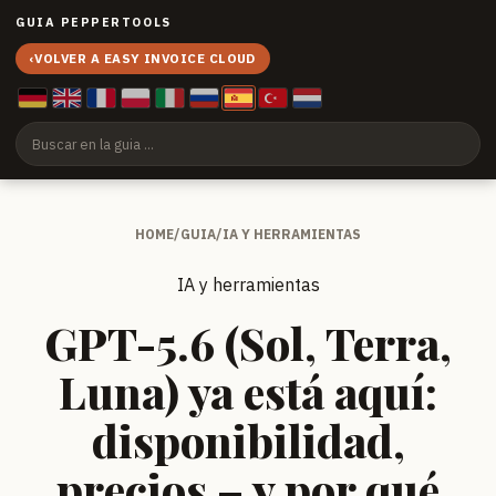
GUIA PEPPERTOOLS
‹
VOLVER A EASY INVOICE CLOUD
HOME
/
GUIA
/
IA Y HERRAMIENTAS
IA y herramientas
GPT-5.6 (Sol, Terra,
Luna) ya está aquí:
disponibilidad,
precios – y por qué