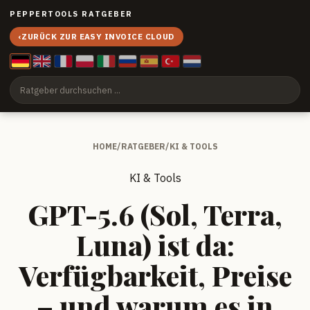
PEPPERTOOLS RATGEBER
‹
ZURÜCK ZUR EASY INVOICE CLOUD
HOME
/
RATGEBER
/
KI & TOOLS
KI & Tools
GPT-5.6 (Sol, Terra,
Luna) ist da:
Verfügbarkeit, Preise
– und warum es in