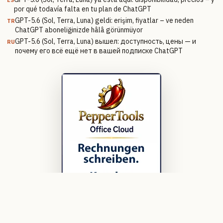
por qué todavía falta en tu plan de ChatGPT
GPT-5.6 (Sol, Terra, Luna) geldi: erişim, fiyatlar – ve neden
TR
ChatGPT aboneliğinizde hâlâ görünmüyor
GPT-5.6 (Sol, Terra, Luna) вышел: доступность, цены — и
RU
почему его всё ещё нет в вашей подписке ChatGPT