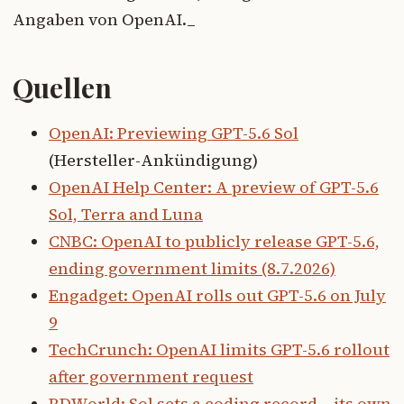
Angaben von OpenAI._
Quellen
OpenAI: Previewing GPT-5.6 Sol
(Hersteller-Ankündigung)
OpenAI Help Center: A preview of GPT-5.6
Sol, Terra and Luna
CNBC: OpenAI to publicly release GPT-5.6,
ending government limits (8.7.2026)
Engadget: OpenAI rolls out GPT-5.6 on July
9
TechCrunch: OpenAI limits GPT-5.6 rollout
after government request
RDWorld: Sol sets a coding record – its own