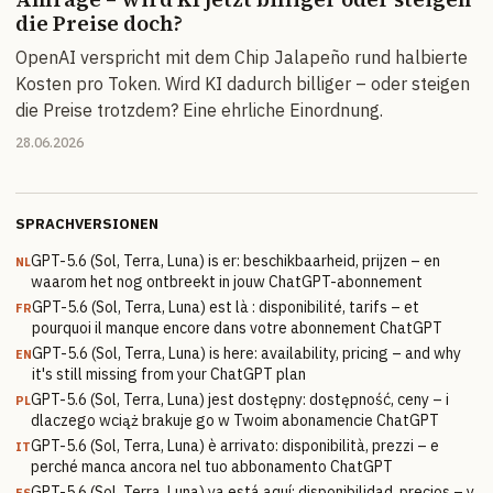
die Preise doch?
OpenAI verspricht mit dem Chip Jalapeño rund halbierte
Kosten pro Token. Wird KI dadurch billiger – oder steigen
die Preise trotzdem? Eine ehrliche Einordnung.
28.06.2026
SPRACHVERSIONEN
GPT-5.6 (Sol, Terra, Luna) is er: beschikbaarheid, prijzen – en
NL
waarom het nog ontbreekt in jouw ChatGPT-abonnement
GPT-5.6 (Sol, Terra, Luna) est là : disponibilité, tarifs – et
FR
pourquoi il manque encore dans votre abonnement ChatGPT
GPT-5.6 (Sol, Terra, Luna) is here: availability, pricing – and why
EN
it's still missing from your ChatGPT plan
GPT-5.6 (Sol, Terra, Luna) jest dostępny: dostępność, ceny – i
PL
dlaczego wciąż brakuje go w Twoim abonamencie ChatGPT
GPT-5.6 (Sol, Terra, Luna) è arrivato: disponibilità, prezzi – e
IT
perché manca ancora nel tuo abbonamento ChatGPT
GPT-5.6 (Sol, Terra, Luna) ya está aquí: disponibilidad, precios – y
ES