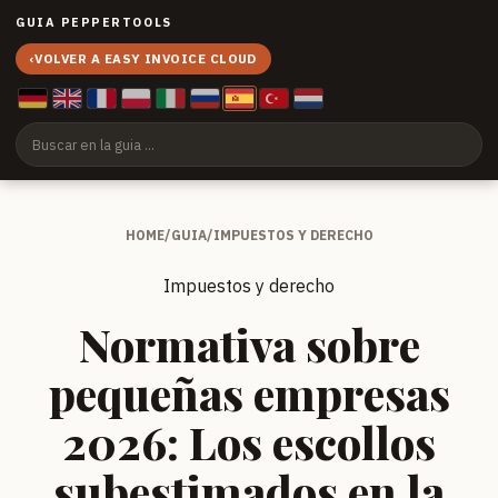
GUIA PEPPERTOOLS
‹
VOLVER A EASY INVOICE CLOUD
HOME
/
GUIA
/
IMPUESTOS Y DERECHO
Impuestos y derecho
Normativa sobre
pequeñas empresas
2026: Los escollos
subestimados en la