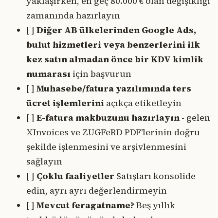
yaklaşırken, en geç 80.000 € olan değişikliği
zamanında hazırlayın
[ ]
Diğer AB ülkelerinden Google Ads,
bulut hizmetleri veya benzerlerini ilk
kez satın almadan önce bir KDV kimlik
numarası
için başvurun
[ ]
Muhasebe/fatura yazılımında ters
ücret işlemlerini
açıkça etiketleyin
[ ]
E-fatura makbuzunu hazırlayın
- gelen
XInvoices ve ZUGFeRD PDF'lerinin doğru
şekilde işlenmesini ve arşivlenmesini
sağlayın
[ ]
Çoklu faaliyetler
Satışları konsolide
edin, ayrı ayrı değerlendirmeyin
[ ]
Mevcut feragatname?
Beş yıllık