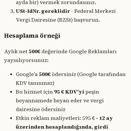
ayda bir) vermek zorundasınız.
USt-IdNr. gereklidir
- Federal Merkezi
Vergi Dairesine (BZSt) başvurun.
Hesaplama örneği
Aylık net
500€
değerinde Google Reklamları
yayınlıyorsunuz:
Google'a
500€
ödersiniz (Google tarafından
KDV tanınmaz)
Bu hizmet için
95 € KDV'yi
peşin
beyannamede beyan eder ve vergi
dairesine ödersiniz
Etkin reklam maliyetleri: 595 €
- 12 ay
üzerinden hesaplandığında, girdi