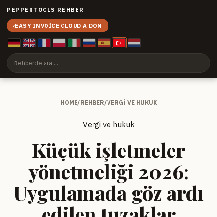
PEPPERTOOLS REHBER
‹
EASY INVOICE CLOUD A DON
HOME
/
REHBER
/
VERGI VE HUKUK
Vergi ve hukuk
Küçük işletmeler
yönetmeliği 2026:
Uygulamada göz ardı
edilen tuzaklar