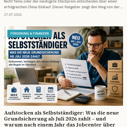
Nicht Temu oder der niedrigste Stückpreis entscheiden über einen
erfolgreichen China-Einkauf. Dieser Ratgeber zeigt den Weg von der
passenden Produktionsregion über die Lieferantenprüfung bis zu den
27.07.2026
notwendigen Unterlagen für den Verkauf in Deutschland und der EU.
FÖRDERUNG & FINANZEN
Aufstocken als Selbstständiger: Was die neue
Grundsicherung ab Juli 2026 zahlt – und
warum nach einem Jahr das Jobcenter über