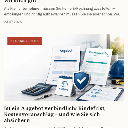
wirklich gilt
Als Kleinunternehmer müssen Sie keine E-Rechnung ausstellen –
empfangen und richtig aufbewahren müssen Sie sie aber schon. Was
das konkret heißt, ob Ausdrucken reicht und bis wann Sie noch PDFs
24.07.2026
bekommen dürfen.
STEUERN & RECHT
Ist ein Angebot verbindlich? Bindefrist,
Kostenvoranschlag – und wie Sie sich
absichern