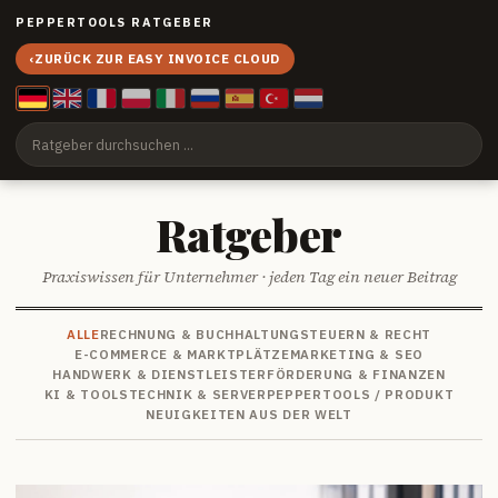
PEPPERTOOLS RATGEBER
‹
ZURÜCK ZUR EASY INVOICE CLOUD
Ratgeber
Praxiswissen für Unternehmer · jeden Tag ein neuer Beitrag
ALLE
RECHNUNG & BUCHHALTUNG
STEUERN & RECHT
E-COMMERCE & MARKTPLÄTZE
MARKETING & SEO
HANDWERK & DIENSTLEISTER
FÖRDERUNG & FINANZEN
KI & TOOLS
TECHNIK & SERVER
PEPPERTOOLS / PRODUKT
NEUIGKEITEN AUS DER WELT