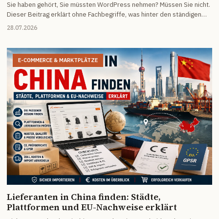
Sie haben gehört, Sie müssten WordPress nehmen? Müssen Sie nicht.
Dieser Beitrag erklärt ohne Fachbegriffe, was hinter den ständigen
Sicherheitswarnungen steckt, was die Pflege wirklich kostet und für
28.07.2026
wen sich eine einfachere Lösung lohnt.
E-COMMERCE & MARKTPLÄTZE
Lieferanten in China finden: Städte,
Plattformen und EU-Nachweise erklärt