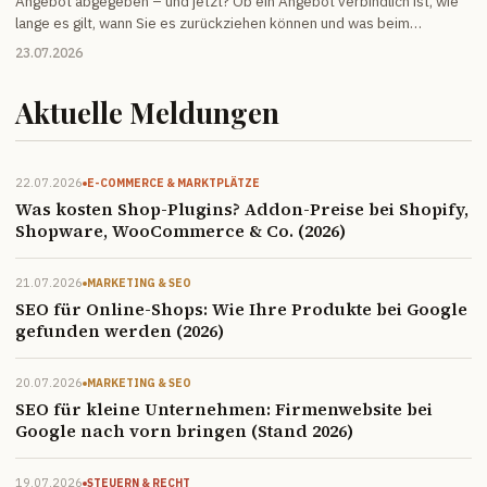
Angebot abgegeben – und jetzt? Ob ein Angebot verbindlich ist, wie
lange es gilt, wann Sie es zurückziehen können und was beim
Kostenvoranschlag erlaubt ist: die Antworten auf die Fragen, die in
23.07.2026
der Praxis wirklich auftauchen.
Aktuelle Meldungen
22.07.2026
E-COMMERCE & MARKTPLÄTZE
Was kosten Shop-Plugins? Addon-Preise bei Shopify,
Shopware, WooCommerce & Co. (2026)
21.07.2026
MARKETING & SEO
SEO für Online-Shops: Wie Ihre Produkte bei Google
gefunden werden (2026)
20.07.2026
MARKETING & SEO
SEO für kleine Unternehmen: Firmenwebsite bei
Google nach vorn bringen (Stand 2026)
19.07.2026
STEUERN & RECHT