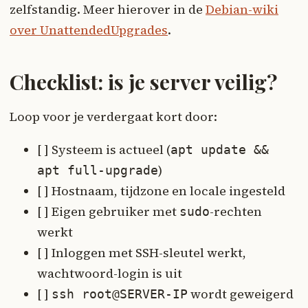
zelfstandig. Meer hierover in de
Debian-wiki
over UnattendedUpgrades
.
Checklist: is je server veilig?
Loop voor je verdergaat kort door:
[ ] Systeem is actueel (
apt update &&
)
apt full-upgrade
[ ] Hostnaam, tijdzone en locale ingesteld
[ ] Eigen gebruiker met
-rechten
sudo
werkt
[ ] Inloggen met SSH-sleutel werkt,
wachtwoord-login is uit
[ ]
wordt geweigerd
ssh root@SERVER-IP