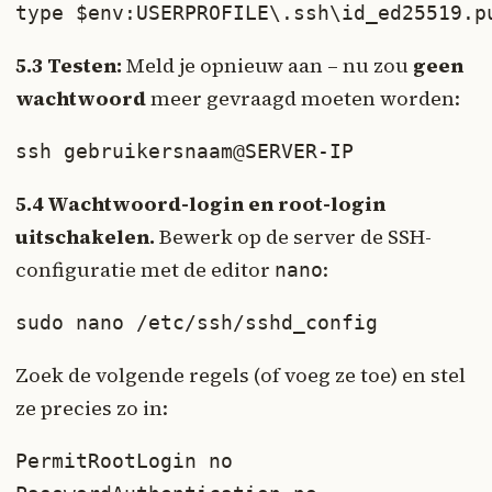
type $env:USERPROFILE\.ssh\id_ed25519.p
5.3 Testen:
Meld je opnieuw aan – nu zou
geen
wachtwoord
meer gevraagd moeten worden:
ssh gebruikersnaam@SERVER-IP
5.4 Wachtwoord-login en root-login
uitschakelen.
Bewerk op de server de SSH-
configuratie met de editor
:
nano
sudo nano /etc/ssh/sshd_config
Zoek de volgende regels (of voeg ze toe) en stel
ze precies zo in:
PermitRootLogin no
