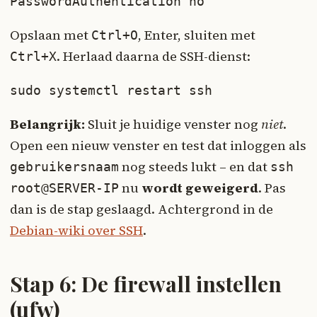
PasswordAuthentication no
Opslaan met
, Enter, sluiten met
Ctrl+O
. Herlaad daarna de SSH-dienst:
Ctrl+X
sudo systemctl restart ssh
Belangrijk:
Sluit je huidige venster nog
niet
.
Open een nieuw venster en test dat inloggen als
nog steeds lukt – en dat
gebruikersnaam
ssh
nu
wordt geweigerd
. Pas
root@SERVER-IP
dan is de stap geslaagd. Achtergrond in de
Debian-wiki over SSH
.
Stap 6: De firewall instellen
(ufw)