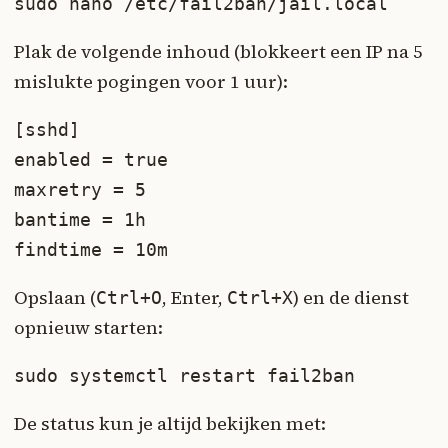
sudo nano /etc/fail2ban/jail.local
Plak de volgende inhoud (blokkeert een IP na 5
mislukte pogingen voor 1 uur):
[sshd]

enabled = true

maxretry = 5

bantime = 1h

findtime = 10m
Opslaan (
, Enter,
) en de dienst
Ctrl+O
Ctrl+X
opnieuw starten:
sudo systemctl restart fail2ban
De status kun je altijd bekijken met: