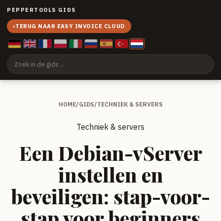
PEPPERTOOLS GIDS
‹
TERUG NAAR EASY INVOICE CLOUD
HOME
/
GIDS
/
TECHNIEK & SERVERS
Techniek & servers
Een Debian-vServer
instellen en
beveiligen: stap-voor-
stap voor beginners