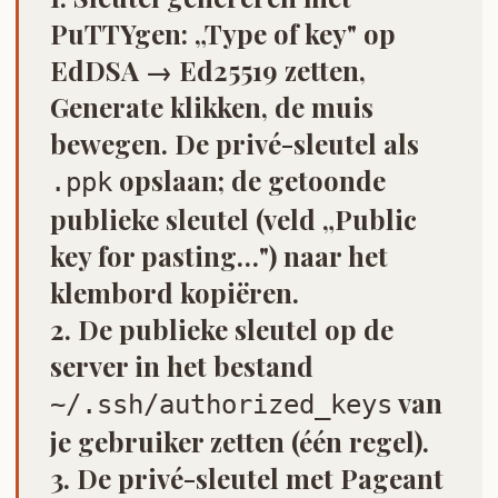
PuTTYgen
: „Type of key" op
EdDSA → Ed25519
zetten,
Generate
klikken, de muis
bewegen. De
privé
-sleutel als
opslaan; de getoonde
.ppk
publieke
sleutel (veld „Public
key for pasting…") naar het
klembord kopiëren.
2. De publieke sleutel op de
server in het bestand
van
~/.ssh/authorized_keys
je gebruiker zetten (één regel).
3. De privé-sleutel met
Pageant