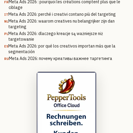
Meta Ads 2026 : pourquoi les créations comptent plus que le
FR
ciblage
Meta Ads 2026: perché i creativi contano più del targeting
IT
Meta Ads 2026: waarom creatives nu belangrijker zijn dan
NL
targeting
Meta Ads 2026: dlaczego kreacje są ważniejsze niż
PL
targetowanie
Meta Ads 2026: por qué los creativos importan más que la
ES
segmentación
Meta Ads 2026: почему креативы важнее таргетинга
RU