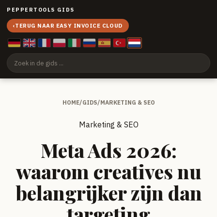
PEPPERTOOLS GIDS
‹
TERUG NAAR EASY INVOICE CLOUD
HOME
/
GIDS
/
MARKETING & SEO
Marketing & SEO
Meta Ads 2026:
waarom creatives nu
belangrijker zijn dan
targeting