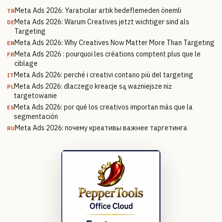
Meta Ads 2026: Yaratıcılar artık hedeflemeden önemli
TR
Meta Ads 2026: Warum Creatives jetzt wichtiger sind als
DE
Targeting
Meta Ads 2026: Why Creatives Now Matter More Than Targeting
EN
Meta Ads 2026 : pourquoi les créations comptent plus que le
FR
ciblage
Meta Ads 2026: perché i creativi contano più del targeting
IT
Meta Ads 2026: dlaczego kreacje są ważniejsze niż
PL
targetowanie
Meta Ads 2026: por qué los creativos importan más que la
ES
segmentación
Meta Ads 2026: почему креативы важнее таргетинга
RU