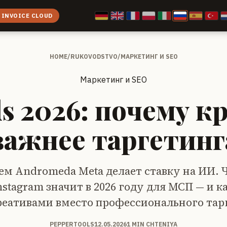
 INVOICE CLOUD
HOME
/
RUKOVODSTVO
/
МАРКЕТИНГ И SEO
Маркетинг и SEO
ds 2026: почему к
важнее таргетинг
ем Andromeda Meta делает ставку на ИИ. Ч
nstagram значит в 2026 году для МСП — и к
креативами вместо профессионального тар
PEPPERTOOLS
12.05.2026
1 MIN CHTENIYA