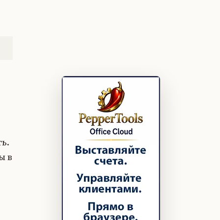
ь.
ы в