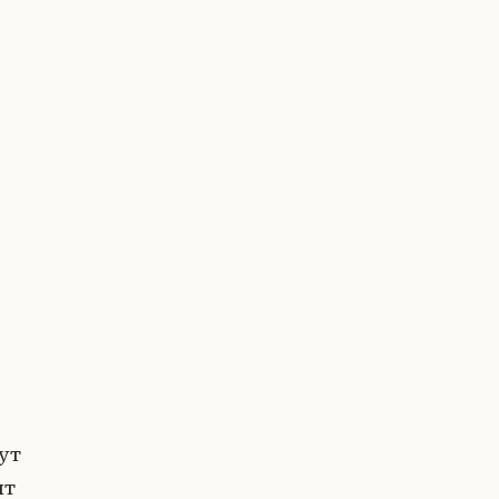
ут
ит