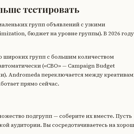
льше тестировать
маленьких групп объявлений с узкими
mization, бюджет на уровне группы). В 2026 году
о широких групп с большим количеством
 автоматически («CBO» — Campaign Budget
ии). Andromeda переключается между креативам
аботает прямо сейчас.
ожество подгрупп — соберите их вместе. Пусть
акой аудитории. Вы сосредотачиваетесь на хоро