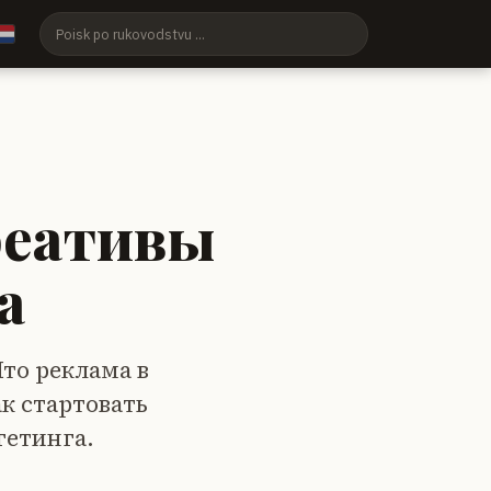
реативы
а
то реклама в
ак стартовать
гетинга.