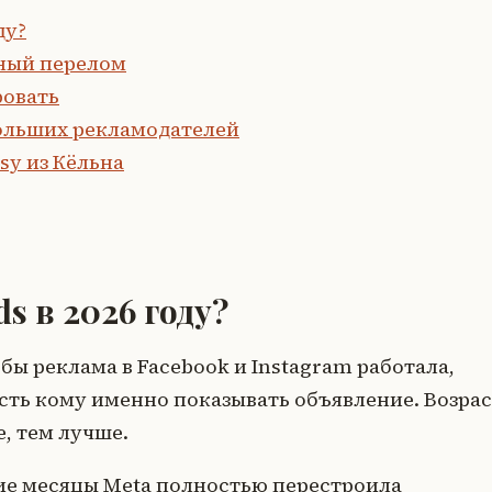
ду?
вный перелом
ровать
больших рекламодателей
sy из Кёльна
s в 2026 году?
ы реклама в Facebook и Instagram работала,
сть кому именно показывать объявление. Возрас
е, тем лучше.
ние месяцы Meta полностью перестроила