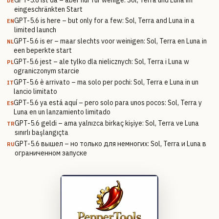
GPT-5.6 ist da – aber nur für wenige: Sol, Terra und Luna im
DE
eingeschränkten Start
GPT-5.6 is here – but only for a few: Sol, Terra and Luna in a
EN
limited launch
GPT-5.6 is er – maar slechts voor weinigen: Sol, Terra en Luna in
NL
een beperkte start
GPT-5.6 jest – ale tylko dla nielicznych: Sol, Terra i Luna w
PL
ograniczonym starcie
GPT-5.6 è arrivato – ma solo per pochi: Sol, Terra e Luna in un
IT
lancio limitato
GPT-5.6 ya está aquí – pero solo para unos pocos: Sol, Terra y
ES
Luna en un lanzamiento limitado
GPT-5.6 geldi – ama yalnızca birkaç kişiye: Sol, Terra ve Luna
TR
sınırlı başlangıçta
GPT-5.6 вышел – но только для немногих: Sol, Terra и Luna в
RU
ограниченном запуске