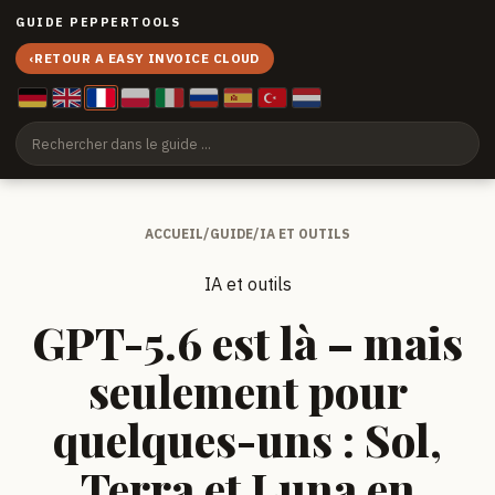
GUIDE PEPPERTOOLS
‹
RETOUR A EASY INVOICE CLOUD
ACCUEIL
/
GUIDE
/
IA ET OUTILS
IA et outils
GPT-5.6 est là – mais
seulement pour
quelques-uns : Sol,
Terra et Luna en