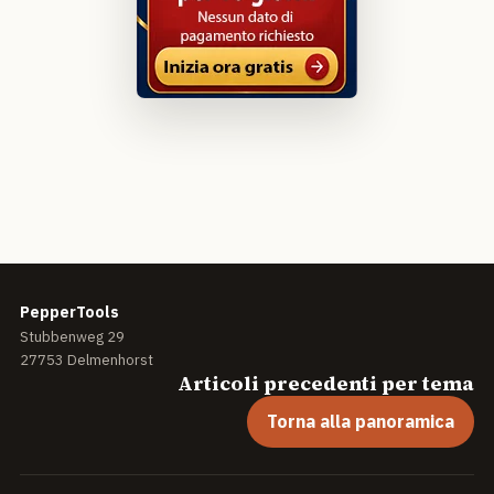
PepperTools
Stubbenweg 29
27753 Delmenhorst
Articoli precedenti per tema
Torna alla panoramica