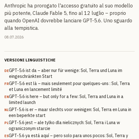
Anthropic ha prorogato l'accesso gratuito al suo modello
più potente, Claude Fable 5, fino al 12 luglio – proprio
quando OpenAI dovrebbe lanciare GPT-5.6. Uno sguardo
alla tempistica.
08.07.2026
VERSIONI LINGUISTICHE
GPT-5.6 ist da – aber nur für wenige: Sol, Terra und Luna im
DE
eingeschränkten Start
GPT-5.6 est là – mais seulement pour quelques-uns : Sol, Terra
FR
et Luna en lancement limité
GPT-5.6 is here – but only for a few: Sol, Terra and Luna in a
EN
limited launch
GPT-5.6 is er – maar slechts voor weinigen: Sol, Terra en Luna in
NL
een beperkte start
GPT-5.6 jest – ale tylko dla nielicznych: Sol, Terra i Luna w
PL
ograniczonym starcie
GPT-5.6 ya está aquí – pero solo para unos pocos: Sol, Terra y
ES