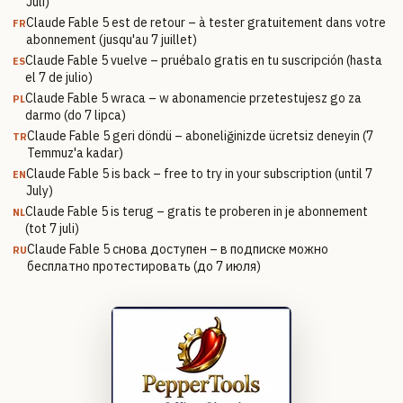
Juli)
Claude Fable 5 est de retour – à tester gratuitement dans votre
FR
abonnement (jusqu'au 7 juillet)
Claude Fable 5 vuelve – pruébalo gratis en tu suscripción (hasta
ES
el 7 de julio)
Claude Fable 5 wraca – w abonamencie przetestujesz go za
PL
darmo (do 7 lipca)
Claude Fable 5 geri döndü – aboneliğinizde ücretsiz deneyin (7
TR
Temmuz'a kadar)
Claude Fable 5 is back – free to try in your subscription (until 7
EN
July)
Claude Fable 5 is terug – gratis te proberen in je abonnement
NL
(tot 7 juli)
Claude Fable 5 снова доступен – в подписке можно
RU
бесплатно протестировать (до 7 июля)