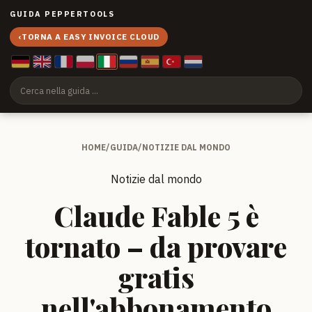
GUIDA PEPPERTOOLS
‹
TORNA A EASY INVOICE CLOUD
HOME
/
GUIDA
/
NOTIZIE DAL MONDO
Notizie dal mondo
Claude Fable 5 è
tornato – da provare
gratis
nell'abbonamento