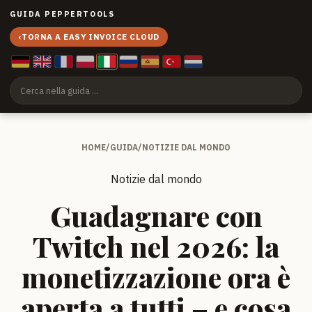
GUIDA PEPPERTOOLS
‹
TORNA A EASY INVOICE CLOUD
HOME
/
GUIDA
/
NOTIZIE DAL MONDO
Notizie dal mondo
Guadagnare con
Twitch nel 2026: la
monetizzazione ora è
aperta a tutti – e cosa