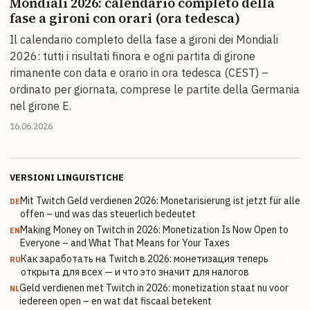
Mondiali 2026: calendario completo della
fase a gironi con orari (ora tedesca)
Il calendario completo della fase a gironi dei Mondiali
2026: tutti i risultati finora e ogni partita di girone
rimanente con data e orario in ora tedesca (CEST) –
ordinato per giornata, comprese le partite della Germania
nel girone E.
16.06.2026
VERSIONI LINGUISTICHE
Mit Twitch Geld verdienen 2026: Monetarisierung ist jetzt für alle
DE
offen – und was das steuerlich bedeutet
Making Money on Twitch in 2026: Monetization Is Now Open to
EN
Everyone – and What That Means for Your Taxes
Как заработать на Twitch в 2026: монетизация теперь
RU
открыта для всех — и что это значит для налогов
Geld verdienen met Twitch in 2026: monetization staat nu voor
NL
iedereen open – en wat dat fiscaal betekent