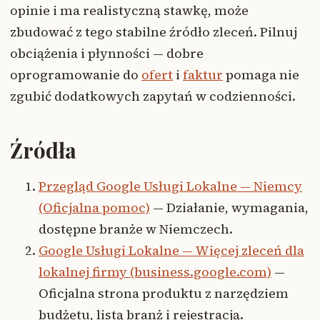
opinie i ma realistyczną stawkę, może
zbudować z tego stabilne źródło zleceń. Pilnuj
obciążenia i płynności — dobre
oprogramowanie do
ofert
i
faktur
pomaga nie
zgubić dodatkowych zapytań w codzienności.
Źródła
Przegląd Google Usługi Lokalne — Niemcy
(Oficjalna pomoc)
— Działanie, wymagania,
dostępne branże w Niemczech.
Google Usługi Lokalne — Więcej zleceń dla
lokalnej firmy (business.google.com)
—
Oficjalna strona produktu z narzędziem
budżetu, listą branż i rejestracją.