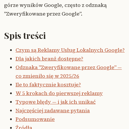
górze wyników Google, często z odznaką
"Zweryfikowane przez Google".
Spis treści
Czym są Reklamy Usług Lokalnych Google?
Dla jakich branż dostępne?
Odznaka "Zweryfikowane przez Google" —
co zmieniło się w 2025/26
Ile to faktycznie kosztuje?
W 5 krokach do pierwszej reklamy
Typowe błędy — i jak ich unikać
Najczęściej zadawane pytania
Podsumowanie
Źródła