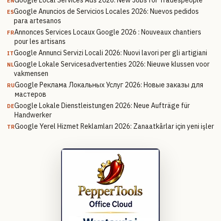
Google Local Services Ads 2026: New Jobs for Tradespeople
EN
Google Anuncios de Servicios Locales 2026: Nuevos pedidos
ES
para artesanos
Annonces Services Locaux Google 2026 : Nouveaux chantiers
FR
pour les artisans
Google Annunci Servizi Locali 2026: Nuovi lavori per gli artigiani
IT
Google Lokale Servicesadvertenties 2026: Nieuwe klussen voor
NL
vakmensen
Google Реклама Локальных Услуг 2026: Новые заказы для
RU
мастеров
Google Lokale Dienstleistungen 2026: Neue Aufträge für
DE
Handwerker
Google Yerel Hizmet Reklamları 2026: Zanaatkârlar için yeni işler
TR