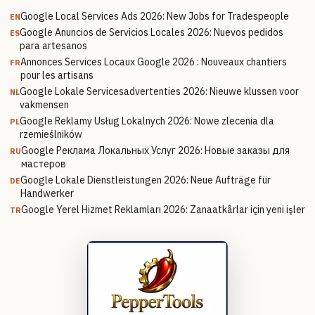
Google Local Services Ads 2026: New Jobs for Tradespeople
EN
Google Anuncios de Servicios Locales 2026: Nuevos pedidos
ES
para artesanos
Annonces Services Locaux Google 2026 : Nouveaux chantiers
FR
pour les artisans
Google Lokale Servicesadvertenties 2026: Nieuwe klussen voor
NL
vakmensen
Google Reklamy Usług Lokalnych 2026: Nowe zlecenia dla
PL
rzemieślników
Google Реклама Локальных Услуг 2026: Новые заказы для
RU
мастеров
Google Lokale Dienstleistungen 2026: Neue Aufträge für
DE
Handwerker
Google Yerel Hizmet Reklamları 2026: Zanaatkârlar için yeni işler
TR