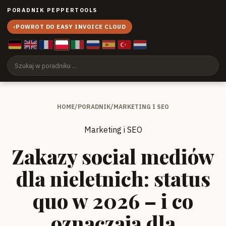
PORADNIK PEPPERTOOLS
‹
POWROT DO EASY INVOICE CLOUD
HOME
/
PORADNIK
/
MARKETING I SEO
Marketing i SEO
Zakazy social mediów
dla nieletnich: status
quo w 2026 – i co
oznaczają dla