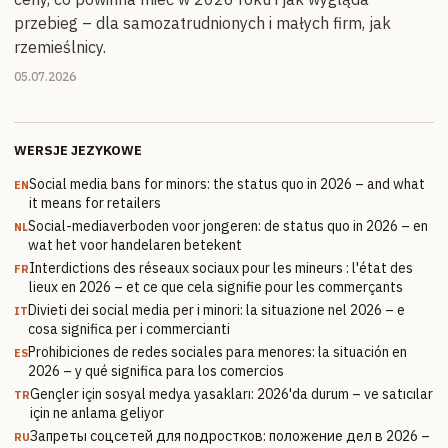
przebieg – dla samozatrudnionych i małych firm, jak
rzemieślnicy.
05.07.2026
WERSJE JEZYKOWE
Social media bans for minors: the status quo in 2026 – and what
EN
it means for retailers
Social-mediaverboden voor jongeren: de status quo in 2026 – en
NL
wat het voor handelaren betekent
Interdictions des réseaux sociaux pour les mineurs : l'état des
FR
lieux en 2026 – et ce que cela signifie pour les commerçants
Divieti dei social media per i minori: la situazione nel 2026 – e
IT
cosa significa per i commercianti
Prohibiciones de redes sociales para menores: la situación en
ES
2026 – y qué significa para los comercios
Gençler için sosyal medya yasakları: 2026'da durum – ve satıcılar
TR
için ne anlama geliyor
Запреты соцсетей для подростков: положение дел в 2026 –
RU