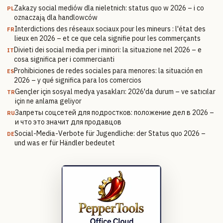
Zakazy social mediów dla nieletnich: status quo w 2026 – i co
PL
oznaczają dla handlowców
Interdictions des réseaux sociaux pour les mineurs : l'état des
FR
lieux en 2026 – et ce que cela signifie pour les commerçants
Divieti dei social media per i minori: la situazione nel 2026 – e
IT
cosa significa per i commercianti
Prohibiciones de redes sociales para menores: la situación en
ES
2026 – y qué significa para los comercios
Gençler için sosyal medya yasakları: 2026'da durum – ve satıcılar
TR
için ne anlama geliyor
Запреты соцсетей для подростков: положение дел в 2026 –
RU
и что это значит для продавцов
Social-Media-Verbote für Jugendliche: der Status quo 2026 –
DE
und was er für Händler bedeutet