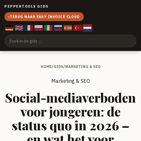
PEPPERTOOLS GIDS
‹
TERUG NAAR EASY INVOICE CLOUD
HOME
/
GIDS
/
MARKETING & SEO
Marketing & SEO
Social-mediaverboden
voor jongeren: de
status quo in 2026 –
en wat het voor