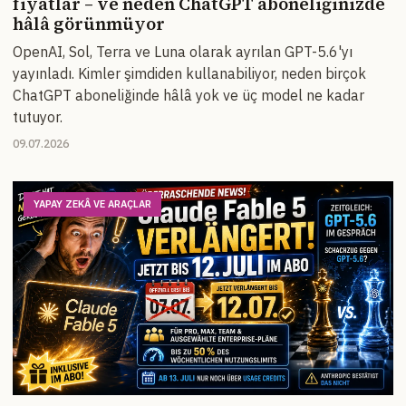
fiyatlar – ve neden ChatGPT aboneliğinizde
hâlâ görünmüyor
OpenAI, Sol, Terra ve Luna olarak ayrılan GPT-5.6'yı
yayınladı. Kimler şimdiden kullanabiliyor, neden birçok
ChatGPT aboneliğinde hâlâ yok ve üç model ne kadar
tutuyor.
09.07.2026
YAPAY ZEKÂ VE ARAÇLAR