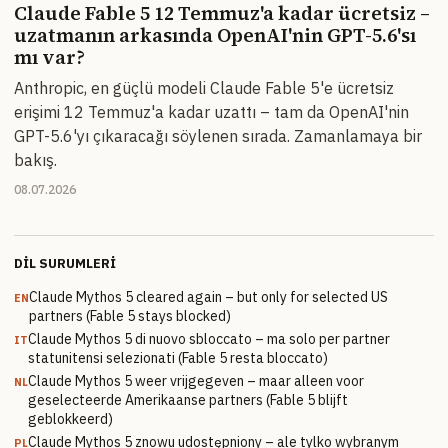
Claude Fable 5 12 Temmuz'a kadar ücretsiz –
uzatmanın arkasında OpenAI'nin GPT-5.6'sı
mı var?
Anthropic, en güçlü modeli Claude Fable 5'e ücretsiz
erişimi 12 Temmuz'a kadar uzattı – tam da OpenAI'nin
GPT-5.6'yı çıkaracağı söylenen sırada. Zamanlamaya bir
bakış.
08.07.2026
DIL SURUMLERI
Claude Mythos 5 cleared again – but only for selected US
EN
partners (Fable 5 stays blocked)
Claude Mythos 5 di nuovo sbloccato – ma solo per partner
IT
statunitensi selezionati (Fable 5 resta bloccato)
Claude Mythos 5 weer vrijgegeven – maar alleen voor
NL
geselecteerde Amerikaanse partners (Fable 5 blijft
geblokkeerd)
Claude Mythos 5 znowu udostępniony – ale tylko wybranym
PL