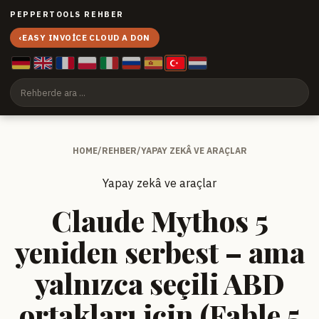
PEPPERTOOLS REHBER
‹
EASY INVOICE CLOUD A DON
HOME
/
REHBER
/
YAPAY ZEKÂ VE ARAÇLAR
Yapay zekâ ve araçlar
Claude Mythos 5
yeniden serbest – ama
yalnızca seçili ABD
ortakları için (Fable 5