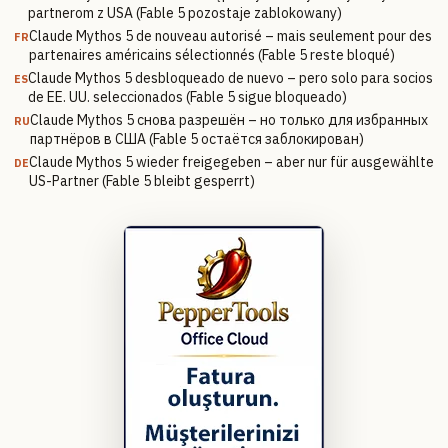
partnerom z USA (Fable 5 pozostaje zablokowany)
Claude Mythos 5 de nouveau autorisé – mais seulement pour des
FR
partenaires américains sélectionnés (Fable 5 reste bloqué)
Claude Mythos 5 desbloqueado de nuevo – pero solo para socios
ES
de EE. UU. seleccionados (Fable 5 sigue bloqueado)
Claude Mythos 5 снова разрешён – но только для избранных
RU
партнёров в США (Fable 5 остаётся заблокирован)
Claude Mythos 5 wieder freigegeben – aber nur für ausgewählte
DE
US-Partner (Fable 5 bleibt gesperrt)