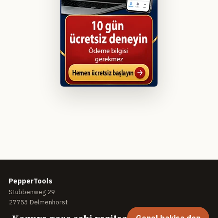
PepperTools
Stubbenweg 29
27753 Delmenhorst