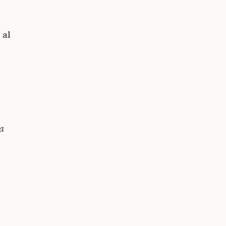
 al
ía