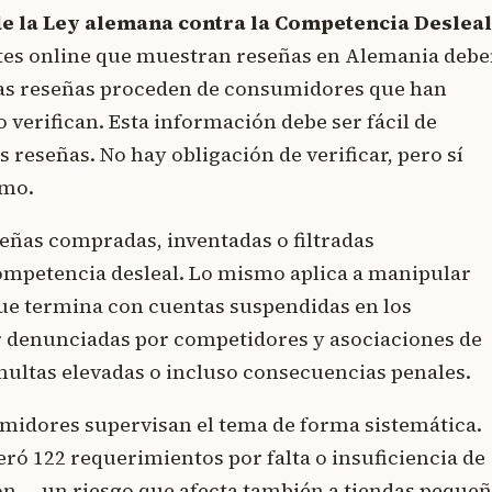
 de la Ley alemana contra la Competencia Desleal
tes online que muestran reseñas en Alemania deb
 las reseñas proceden de consumidores que han
o verifican. Esta información debe ser fácil de
 reseñas. No hay obligación de verificar, pero sí
ómo.
eñas compradas, inventadas o filtradas
competencia desleal. Lo mismo aplica a manipular
que termina con cuentas suspendidas en los
r denunciadas por competidores y asociaciones de
ultas elevadas o incluso consecuencias penales.
midores supervisan el tema de forma sistemática.
ró 122 requerimientos por falta o insuficiencia de
ón — un riesgo que afecta también a tiendas pequeñ