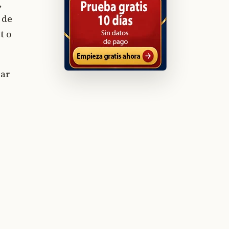
,
 de
t o
car