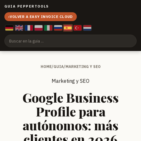
GUIA PEPPERTOOLS
‹
VOLVER A EASY INVOICE CLOUD
HOME
/
GUIA
/
MARKETING Y SEO
Marketing y SEO
Google Business
Profile para
autónomos: más
clientes en 2026