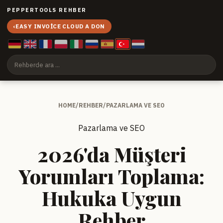
PEPPERTOOLS REHBER
‹
EASY INVOICE CLOUD A DON
HOME
/
REHBER
/
PAZARLAMA VE SEO
Pazarlama ve SEO
2026'da Müşteri
Yorumları Toplama:
Hukuka Uygun
Rehber