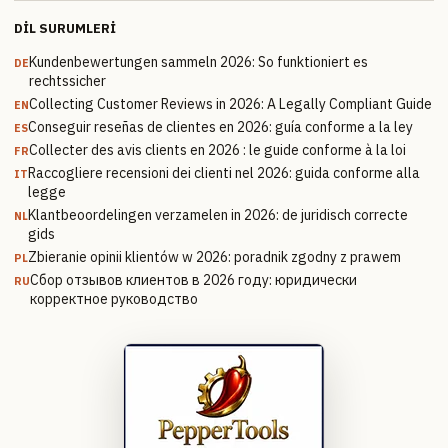
DIL SURUMLERI
Kundenbewertungen sammeln 2026: So funktioniert es
DE
rechtssicher
Collecting Customer Reviews in 2026: A Legally Compliant Guide
EN
Conseguir reseñas de clientes en 2026: guía conforme a la ley
ES
Collecter des avis clients en 2026 : le guide conforme à la loi
FR
Raccogliere recensioni dei clienti nel 2026: guida conforme alla
IT
legge
Klantbeoordelingen verzamelen in 2026: de juridisch correcte
NL
gids
Zbieranie opinii klientów w 2026: poradnik zgodny z prawem
PL
Сбор отзывов клиентов в 2026 году: юридически
RU
корректное руководство