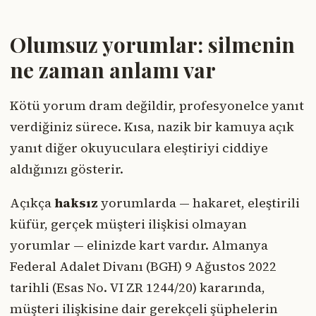
Olumsuz yorumlar: silmenin
ne zaman anlamı var
Kötü yorum dram değildir, profesyonelce yanıt
verdiğiniz sürece. Kısa, nazik bir kamuya açık
yanıt diğer okuyuculara eleştiriyi ciddiye
aldığınızı gösterir.
Açıkça
haksız
yorumlarda — hakaret, eleştirili
küfür, gerçek müşteri ilişkisi olmayan
yorumlar — elinizde kart vardır. Almanya
Federal Adalet Divanı (BGH) 9 Ağustos 2022
tarihli (Esas No. VI ZR 1244/20) kararında,
müşteri ilişkisine dair gerekçeli şüphelerin