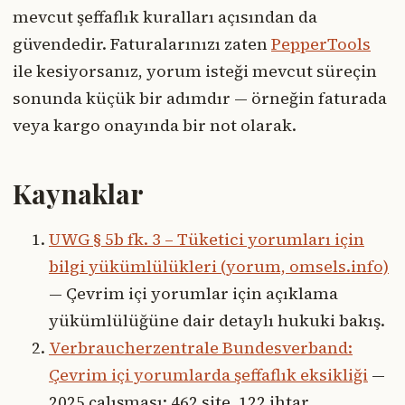
mevcut şeffaflık kuralları açısından da
güvendedir. Faturalarınızı zaten
PepperTools
ile kesiyorsanız, yorum isteği mevcut süreçin
sonunda küçük bir adımdır — örneğin faturada
veya kargo onayında bir not olarak.
Kaynaklar
UWG § 5b fk. 3 – Tüketici yorumları için
bilgi yükümlülükleri (yorum, omsels.info)
— Çevrim içi yorumlar için açıklama
yükümlülüğüne dair detaylı hukuki bakış.
Verbraucherzentrale Bundesverband:
Çevrim içi yorumlarda şeffaflık eksikliği
—
2025 çalışması: 462 site, 122 ihtar.