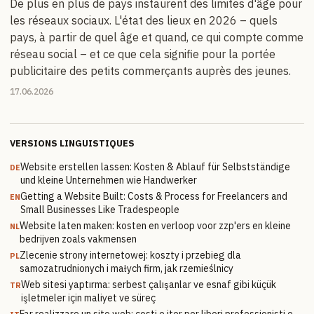
De plus en plus de pays instaurent des limites d'âge pour
les réseaux sociaux. L'état des lieux en 2026 – quels
pays, à partir de quel âge et quand, ce qui compte comme
réseau social – et ce que cela signifie pour la portée
publicitaire des petits commerçants auprès des jeunes.
17.06.2026
VERSIONS LINGUISTIQUES
Website erstellen lassen: Kosten & Ablauf für Selbstständige
DE
und kleine Unternehmen wie Handwerker
Getting a Website Built: Costs & Process for Freelancers and
EN
Small Businesses Like Tradespeople
Website laten maken: kosten en verloop voor zzp'ers en kleine
NL
bedrijven zoals vakmensen
Zlecenie strony internetowej: koszty i przebieg dla
PL
samozatrudnionych i małych firm, jak rzemieślnicy
Web sitesi yaptırma: serbest çalışanlar ve esnaf gibi küçük
TR
işletmeler için maliyet ve süreç
Far realizzare un sito web: costi e iter per liberi professionisti e