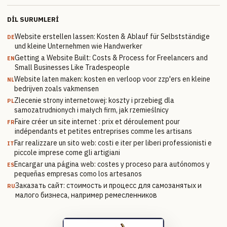
DIL SURUMLERI
Website erstellen lassen: Kosten & Ablauf für Selbstständige
DE
und kleine Unternehmen wie Handwerker
Getting a Website Built: Costs & Process for Freelancers and
EN
Small Businesses Like Tradespeople
Website laten maken: kosten en verloop voor zzp'ers en kleine
NL
bedrijven zoals vakmensen
Zlecenie strony internetowej: koszty i przebieg dla
PL
samozatrudnionych i małych firm, jak rzemieślnicy
Faire créer un site internet : prix et déroulement pour
FR
indépendants et petites entreprises comme les artisans
Far realizzare un sito web: costi e iter per liberi professionisti e
IT
piccole imprese come gli artigiani
Encargar una página web: costes y proceso para autónomos y
ES
pequeñas empresas como los artesanos
Заказать сайт: стоимость и процесс для самозанятых и
RU
малого бизнеса, например ремесленников