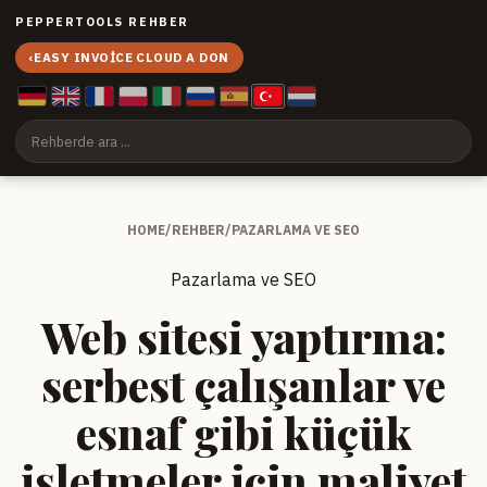
PEPPERTOOLS REHBER
‹
EASY INVOICE CLOUD A DON
HOME
/
REHBER
/
PAZARLAMA VE SEO
Pazarlama ve SEO
Web sitesi yaptırma:
serbest çalışanlar ve
esnaf gibi küçük
işletmeler için maliyet