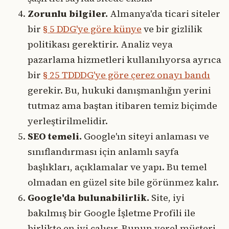
Zorunlu bilgiler.
Almanya'da ticari siteler
bir
§ 5 DDG'ye göre künye
ve bir gizlilik
politikası gerektirir. Analiz veya
pazarlama hizmetleri kullanılıyorsa ayrıca
bir
§ 25 TDDDG'ye göre çerez onayı bandı
gerekir. Bu, hukuki danışmanlığın yerini
tutmaz ama baştan itibaren temiz biçimde
yerleştirilmelidir.
SEO temeli.
Google'ın siteyi anlaması ve
sınıflandırması için anlamlı sayfa
başlıkları, açıklamalar ve yapı. Bu temel
olmadan en güzel site bile görünmez kalır.
Google'da bulunabilirlik.
Site, iyi
bakılmış bir Google İşletme Profili ile
birlikte en iyi çalışır. Bunun yerel müşteri