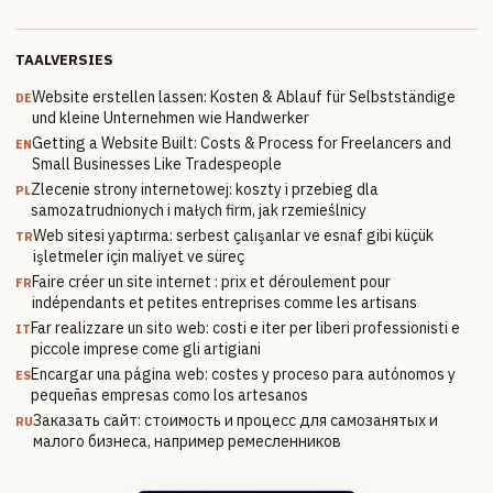
TAALVERSIES
Website erstellen lassen: Kosten & Ablauf für Selbstständige
DE
und kleine Unternehmen wie Handwerker
Getting a Website Built: Costs & Process for Freelancers and
EN
Small Businesses Like Tradespeople
Zlecenie strony internetowej: koszty i przebieg dla
PL
samozatrudnionych i małych firm, jak rzemieślnicy
Web sitesi yaptırma: serbest çalışanlar ve esnaf gibi küçük
TR
işletmeler için maliyet ve süreç
Faire créer un site internet : prix et déroulement pour
FR
indépendants et petites entreprises comme les artisans
Far realizzare un sito web: costi e iter per liberi professionisti e
IT
piccole imprese come gli artigiani
Encargar una página web: costes y proceso para autónomos y
ES
pequeñas empresas como los artesanos
Заказать сайт: стоимость и процесс для самозанятых и
RU
малого бизнеса, например ремесленников