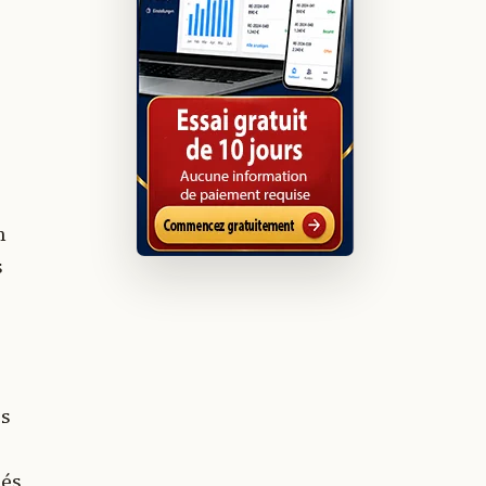
n
s
ès
sés