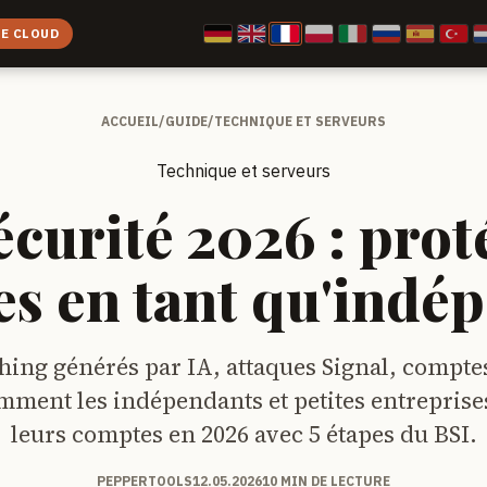
CE CLOUD
ACCUEIL
/
GUIDE
/
TECHNIQUE ET SERVEURS
Technique et serveurs
curité 2026 : prot
s en tant qu'indé
hing générés par IA, attaques Signal, compt
omment les indépendants et petites entreprise
leurs comptes en 2026 avec 5 étapes du BSI.
PEPPERTOOLS
12.05.2026
10 MIN DE LECTURE