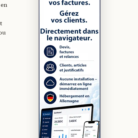
 en
t
 ou