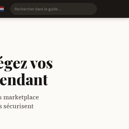
égez vos
pendant
es marketplace
s sécurisent