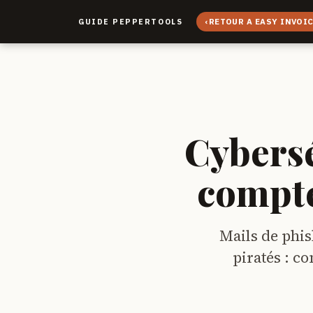
‹
RETOUR A EASY INVOI
GUIDE PEPPERTOOLS
Cybersé
compte
Mails de phis
piratés : c