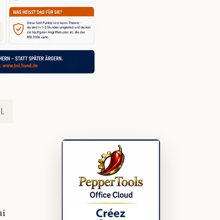
l.
ui