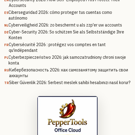
EN
Accounts
Ciberseguridad 2026: cómo proteger tus cuentas como
ES
autónomo
Cyberveiligheid 2026: zo beschermt u als zzp'er uw accounts
NL
Cyber-Security 2026: So schützen Sie als Selbstständige Ihre
DE
Konten
Cybersécurité 2026 : protégez vos comptes en tant
FR
qu'indépendant
Cyberbezpieczeństwo 2026: jak samozatrudniony chroni swoje
PL
konta
Кибербезопасность 2026: как самозанятому защитить свои
RU
аккаунты
Siber Güvenlik 2026: Serbest meslek sahibi hesabınızı nasıl korur?
TR