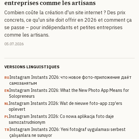
entreprises comme les artisans
Combien coûte la création d'un site internet ? Des prix
concrets, ce qu'un site doit offrir en 2026 et comment ça
se passe – pour indépendants et petites entreprises
comme les artisans.
05.07.2026
VERSIONS LINGUISTIQUES
Instagram Instants 2026: что новое фото-приложение даёт
RU
самозанятым
Instagram Instants 2026: What the New Photo App Means for
EN
Solopreneurs
Instagram Instants 2026: Wat de nieuwe foto-app zzp'ers
NL
oplevert
Instagram Instants 2026: Co nowa aplikacja foto daje
PL
samozatrudnionym
Instagram Instants 2026: Yeni fotoğraf uygulaması serbest
TR
çalışanlara ne sunuyor