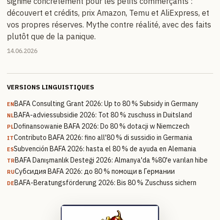
signifie concrètement pour les petits commerçants :
découvert et crédits, prix Amazon, Temu et AliExpress, et
vos propres réserves. Mythe contre réalité, avec des faits
plutôt que de la panique.
14.06.2026
VERSIONS LINGUISTIQUES
BAFA Consulting Grant 2026: Up to 80 % Subsidy in Germany
EN
BAFA-adviessubsidie 2026: Tot 80 % zuschuss in Duitsland
NL
Dofinansowanie BAFA 2026: Do 80 % dotacji w Niemczech
PL
Contributo BAFA 2026: fino all'80 % di sussidio in Germania
IT
Subvención BAFA 2026: hasta el 80 % de ayuda en Alemania
ES
BAFA Danışmanlık Desteği 2026: Almanya'da %80'e varılan hibe
TR
Субсидия BAFA 2026: до 80 % помощи в Германии
RU
BAFA-Beratungsförderung 2026: Bis 80 % Zuschuss sichern
DE