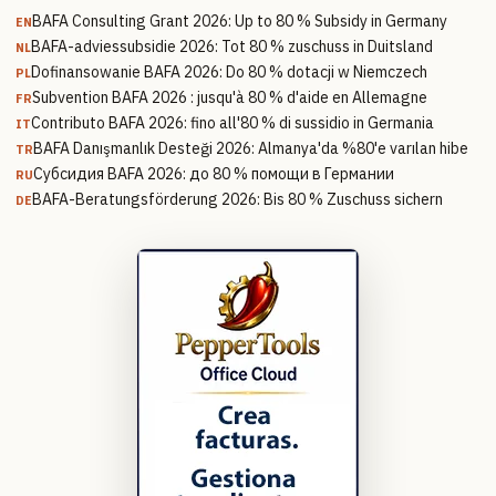
BAFA Consulting Grant 2026: Up to 80 % Subsidy in Germany
EN
BAFA-adviessubsidie 2026: Tot 80 % zuschuss in Duitsland
NL
Dofinansowanie BAFA 2026: Do 80 % dotacji w Niemczech
PL
Subvention BAFA 2026 : jusqu'à 80 % d'aide en Allemagne
FR
Contributo BAFA 2026: fino all'80 % di sussidio in Germania
IT
BAFA Danışmanlık Desteği 2026: Almanya'da %80'e varılan hibe
TR
Субсидия BAFA 2026: до 80 % помощи в Германии
RU
BAFA-Beratungsförderung 2026: Bis 80 % Zuschuss sichern
DE