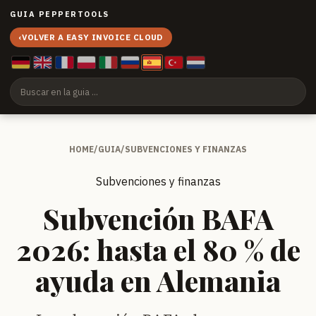
GUIA PEPPERTOOLS
‹
VOLVER A EASY INVOICE CLOUD
HOME
/
GUIA
/
SUBVENCIONES Y FINANZAS
Subvenciones y finanzas
Subvención BAFA
2026: hasta el 80 % de
ayuda en Alemania