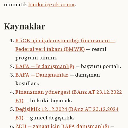
otomatik
banka içe aktarma
.
Kaynaklar
KüOB için iş danışmanlığı finansmanı —
Federal veri tabanı (BMWK)
— resmi
program tanımı.
BAFA — İş danışmanlığı
— başvuru portalı.
BAFA — Danışmanlar
— danışman
koşulları.
Finansman yönergesi (BAnz AT 23.12.2022
B1)
— hukuki dayanak.
Değişiklik 12.12.2024 (BAnz AT 23.12.2024
B1)
— güncel değişiklik.
ZDH — zanaat için BAFA danışmanlığı
—