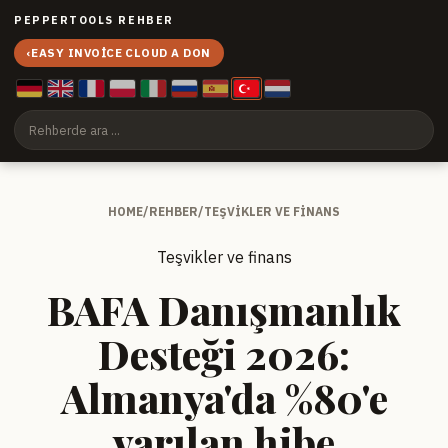
PEPPERTOOLS REHBER
‹
EASY INVOICE CLOUD A DON
HOME
/
REHBER
/
TEŞVIKLER VE FINANS
Teşvikler ve finans
BAFA Danışmanlık
Desteği 2026:
Almanya'da %80'e
varılan hibe