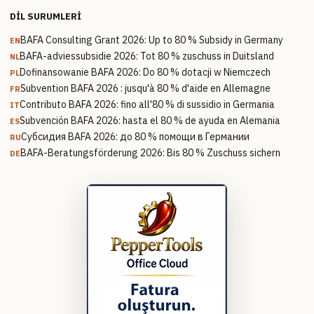
DIL SURUMLERI
BAFA Consulting Grant 2026: Up to 80 % Subsidy in Germany
EN
BAFA-adviessubsidie 2026: Tot 80 % zuschuss in Duitsland
NL
Dofinansowanie BAFA 2026: Do 80 % dotacji w Niemczech
PL
Subvention BAFA 2026 : jusqu'à 80 % d'aide en Allemagne
FR
Contributo BAFA 2026: fino all'80 % di sussidio in Germania
IT
Subvención BAFA 2026: hasta el 80 % de ayuda en Alemania
ES
Субсидия BAFA 2026: до 80 % помощи в Германии
RU
BAFA-Beratungsförderung 2026: Bis 80 % Zuschuss sichern
DE