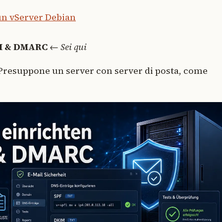
un vServer Debian
IM & DMARC
←
Sei qui
. Presuppone un server con server di posta, come