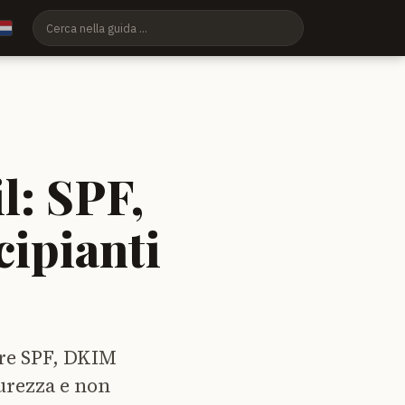
l: SPF,
ipianti
rare SPF, DKIM
urezza e non