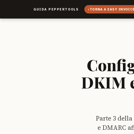
‹
TORNA A EASY INVOIC
GUIDA PEPPERTOOLS
Config
DKIM e
Parte 3 della
e DMARC aff