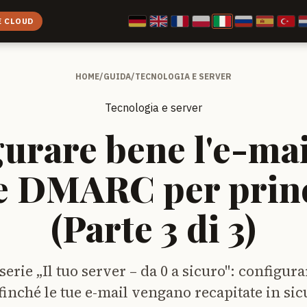
E CLOUD
HOME
/
GUIDA
/
TECNOLOGIA E SERVER
Tecnologia e server
urare bene l'e-mai
 DMARC per princ
(Parte 3 di 3)
 serie „Il tuo server – da 0 a sicuro": configu
inché le tue e-mail vengano recapitate in sic