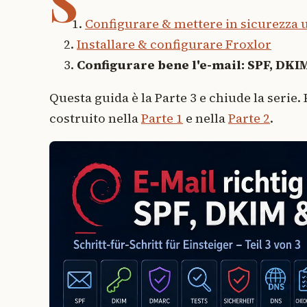
S
Configurare & mettere in sicurezza 
Installare & configurare Froxlor
Configurare bene l'e-mail: SPF, DK
Questa guida è la Parte 3 e chiude la serie
costruito nella
Parte 1
e nella
Parte 2
.