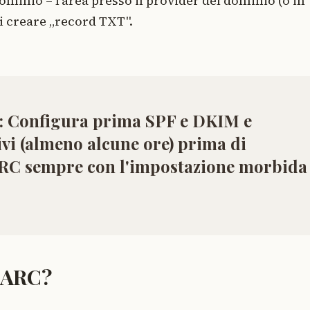
ominio – l'area presso il provider del dominio (o in
uoi creare „record TXT".
:
Configura prima SPF e DKIM e
ivi (almeno alcune ore)
prima
di
RC sempre con l'impostazione morbida
MARC?