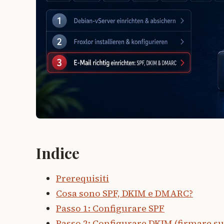
Indice
Prerequisiti
Cosa sono SPF, DKIM e DMARC?
Passo 1: Configurare SPF
Passo 2: Configurare DKIM (firmare su