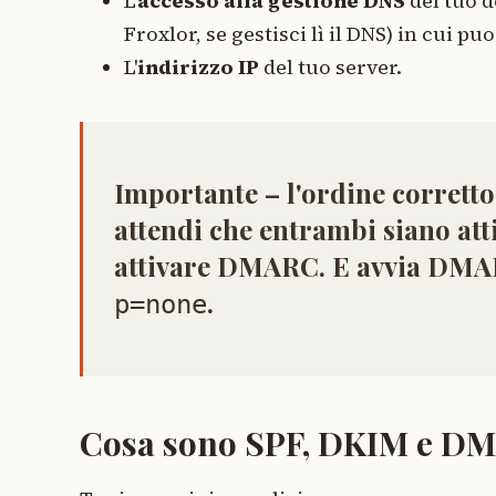
L'
accesso alla gestione DNS
del tuo d
Froxlor, se gestisci lì il DNS) in cui p
L'
indirizzo IP
del tuo server.
Importante – l'ordine corretto
attendi che entrambi siano att
attivare DMARC. E avvia DMA
.
p=none
Cosa sono SPF, DKIM e D