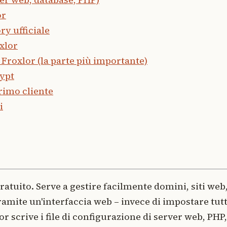
or
ry ufficiale
oxlor
 Froxlor (la parte più importante)
rypt
primo cliente
i
ratuito. Serve a gestire facilmente domini, siti web
tramite un'interfaccia web – invece di impostare tut
r scrive i file di configurazione di server web, PHP,