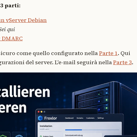
 3 parti:
un vServer Debian
Sei qui
 & DMARC
 sicuro come quello configurato nella
Parte 1
. Qui
urazioni del server. L'e-mail seguirà nella
Parte 3
.