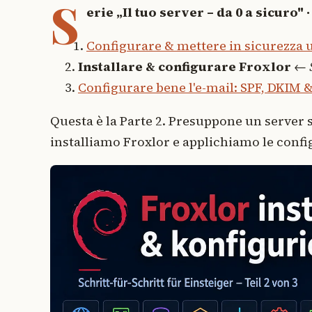
S
erie „Il tuo server – da 0 a sicuro" ·
Configurare & mettere in sicurezza 
Installare & configurare Froxlor
←
Configurare bene l'e-mail: SPF, DKIM
Questa è la Parte 2. Presuppone un server
installiamo Froxlor e applichiamo le config