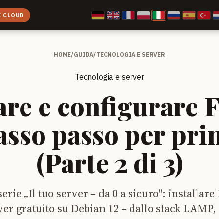
E CLOUD
HOME
/
GUIDA
/
TECNOLOGIA E SERVER
Tecnologia e server
are e configurare 
asso passo per prin
(Parte 2 di 3)
serie „Il tuo server – da 0 a sicuro": installa
ver gratuito su Debian 12 – dallo stack LAMP,