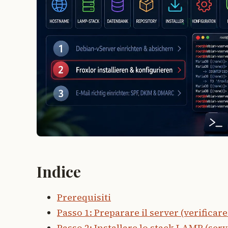
Indice
Prerequisiti
Passo 1: Preparare il server (verificar
Passo 2: Installare lo stack LAMP (ser