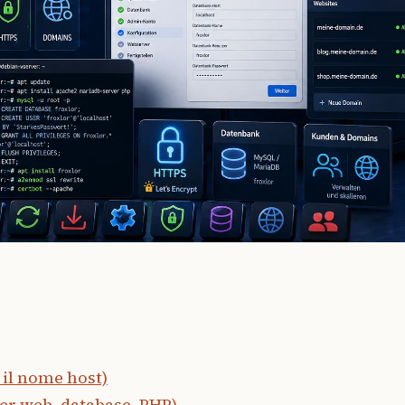
e il nome host)
ver web, database, PHP)