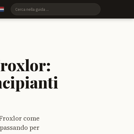
Froxlor:
cipianti
re Froxlor come
 passando per