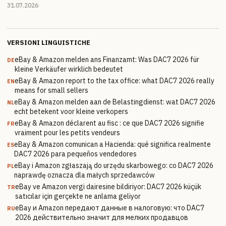
31.07.2026
VERSIONI LINGUISTICHE
eBay & Amazon melden ans Finanzamt: Was DAC7 2026 für
DE
kleine Verkäufer wirklich bedeutet
eBay & Amazon report to the tax office: what DAC7 2026 really
EN
means for small sellers
eBay & Amazon melden aan de Belastingdienst: wat DAC7 2026
NL
echt betekent voor kleine verkopers
eBay & Amazon déclarent au fisc : ce que DAC7 2026 signifie
FR
vraiment pour les petits vendeurs
eBay & Amazon comunican a Hacienda: qué significa realmente
ES
DAC7 2026 para pequeños vendedores
eBay i Amazon zgłaszają do urzędu skarbowego: co DAC7 2026
PL
naprawdę oznacza dla małych sprzedawców
eBay ve Amazon vergi dairesine bildiriyor: DAC7 2026 küçük
TR
satıcılar için gerçekte ne anlama geliyor
eBay и Amazon передают данные в налоговую: что DAC7
RU
2026 действительно значит для мелких продавцов