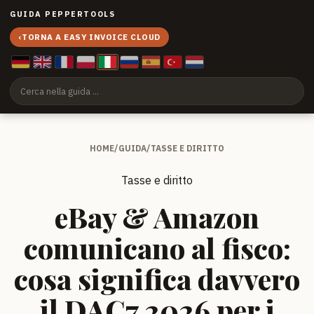
GUIDA PEPPERTOOLS
‹
TORNA A EASY INVOICE CLOUD
HOME
/
GUIDA
/
TASSE E DIRITTO
Tasse e diritto
eBay & Amazon
comunicano al fisco:
cosa significa davvero
il DAC7 2026 per i