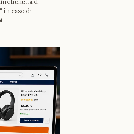
n'etichetta di
 in caso di
i.