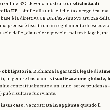
ori online B2C devono mostrare un'
etichetta di
vello UE
– simile alla nota etichetta energetica, ma
base è la direttiva UE 2024/825 (nuovo art. 22a della
forma precisa è fissata da un regolamento di esecuzi
solo delle „clausole in piccolo" nei testi legali, ma 
e obbligatoria.
Richiama la garanzia legale di
alm
otti, in genere basta una
visualizzazione globale, 
termine contrattualmente a un anno, serve prudenza –
 può risultare fuorviante.
 in un caso.
Va mostrata
in aggiunta
quando il