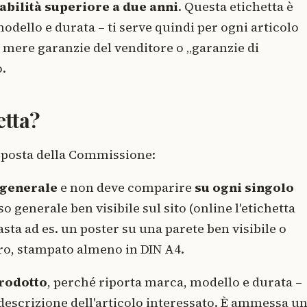
bilità superiore a due anni
. Questa etichetta è
odello e durata – ti serve quindi per ogni articolo
 mere garanzie del venditore o „garanzie di
o.
etta?
isposta della Commissione:
 generale
e non deve comparire
su ogni singolo
o generale ben visibile sul sito (online l'etichetta
sta ad es. un poster su una parete ben visibile o
ero, stampato almeno in DIN A4.
prodotto
, perché riporta marca, modello e durata –
 descrizione dell'articolo interessato. È ammessa u