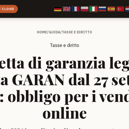
E CLOUD
HOME
/
GUIDA
/
TASSE E DIRITTO
Tasse e diritto
etta di garanzia le
ta GARAN dal 27 s
 obbligo per i ven
online