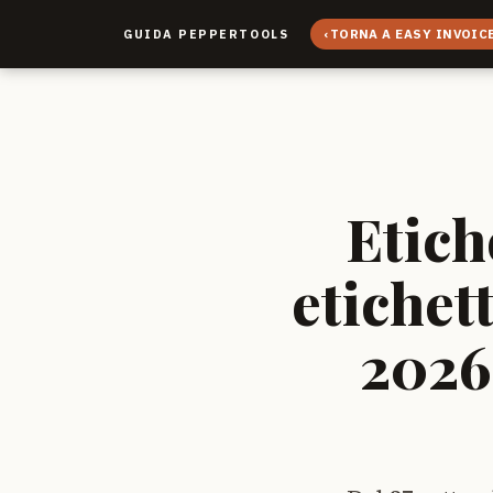
‹
TORNA A EASY INVOIC
GUIDA PEPPERTOOLS
Etich
etichet
2026: