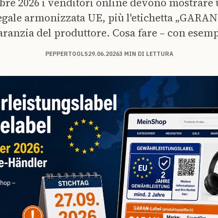
bre 2026 i venditori online devono mostrare u
egale armonizzata UE, più l'etichetta „GARAN"
aranzia del produttore. Cosa fare – con esemp
PEPPERTOOLS
29.06.2026
3 MIN DI LETTURA