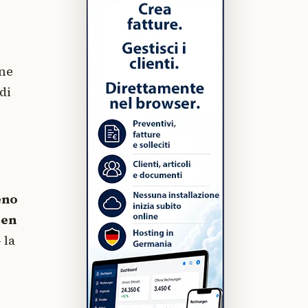
one
di
eno
ben
 la