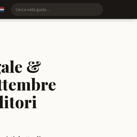
gale &
ettembre
ditori