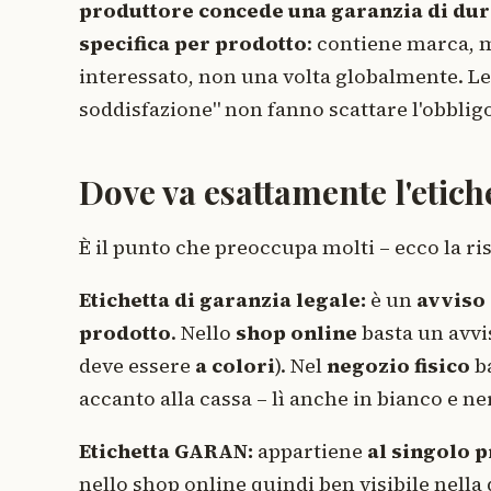
produttore concede una garanzia di dura
specifica per prodotto
: contiene marca, m
interessato, non una volta globalmente. Le
soddisfazione" non fanno scattare l'obblig
Dove va esattamente l'etich
È il punto che preoccupa molti – ecco la r
Etichetta di garanzia legale:
è un
avviso
prodotto
. Nello
shop online
basta un avvis
deve essere
a colori
). Nel
negozio fisico
ba
accanto alla cassa – lì anche in bianco e n
Etichetta GARAN:
appartiene
al singolo 
nello shop online quindi ben visibile nella