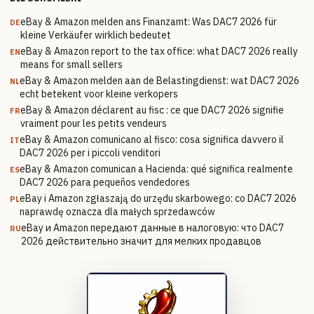
eBay & Amazon melden ans Finanzamt: Was DAC7 2026 für
DE
kleine Verkäufer wirklich bedeutet
eBay & Amazon report to the tax office: what DAC7 2026 really
EN
means for small sellers
eBay & Amazon melden aan de Belastingdienst: wat DAC7 2026
NL
echt betekent voor kleine verkopers
eBay & Amazon déclarent au fisc : ce que DAC7 2026 signifie
FR
vraiment pour les petits vendeurs
eBay & Amazon comunicano al fisco: cosa significa davvero il
IT
DAC7 2026 per i piccoli venditori
eBay & Amazon comunican a Hacienda: qué significa realmente
ES
DAC7 2026 para pequeños vendedores
eBay i Amazon zgłaszają do urzędu skarbowego: co DAC7 2026
PL
naprawdę oznacza dla małych sprzedawców
eBay и Amazon передают данные в налоговую: что DAC7
RU
2026 действительно значит для мелких продавцов