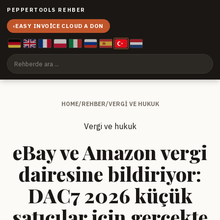
PEPPERTOOLS REHBER
‹
EASY INVOICE CLOUD A DON
HOME
/
REHBER
/
VERGI VE HUKUK
Vergi ve hukuk
eBay ve Amazon vergi
dairesine bildiriyor:
DAC7 2026 küçük
satıcılar için gerçekte