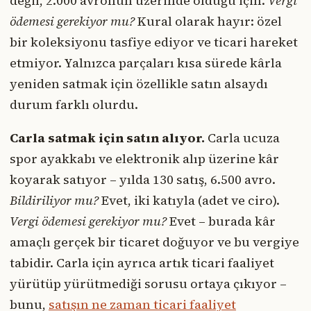
değil, 2.000 avronun üzerinde olduğu için.
Vergi
ödemesi gerekiyor mu?
Kural olarak hayır: özel
bir koleksiyonu tasfiye ediyor ve ticari hareket
etmiyor. Yalnızca parçaları kısa sürede kârla
yeniden satmak için özellikle satın alsaydı
durum farklı olurdu.
Carla satmak için satın alıyor.
Carla ucuza
spor ayakkabı ve elektronik alıp üzerine kâr
koyarak satıyor – yılda 130 satış, 6.500 avro.
Bildiriliyor mu?
Evet, iki katıyla (adet ve ciro).
Vergi ödemesi gerekiyor mu?
Evet – burada kâr
amaçlı gerçek bir ticaret doğuyor ve bu vergiye
tabidir. Carla için ayrıca artık ticari faaliyet
yürütüp yürütmediği sorusu ortaya çıkıyor –
bunu,
satışın ne zaman ticari faaliyet