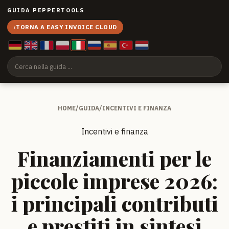
GUIDA PEPPERTOOLS
‹
TORNA A EASY INVOICE CLOUD
HOME
/
GUIDA
/
INCENTIVI E FINANZA
Incentivi e finanza
Finanziamenti per le
piccole imprese 2026:
i principali contributi
e prestiti in sintesi