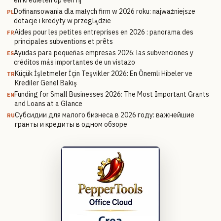
en kredieten op een rij
Dofinansowania dla małych firm w 2026 roku: najważniejsze
PL
dotacje i kredyty w przeglądzie
Aides pour les petites entreprises en 2026 : panorama des
FR
principales subventions et prêts
Ayudas para pequeñas empresas 2026: las subvenciones y
ES
créditos más importantes de un vistazo
Küçük İşletmeler İçin Teşvikler 2026: En Önemli Hibeler ve
TR
Krediler Genel Bakış
Funding for Small Businesses 2026: The Most Important Grants
EN
and Loans at a Glance
Субсидии для малого бизнеса в 2026 году: важнейшие
RU
гранты и кредиты в одном обзоре