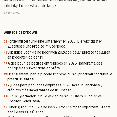
jaki błąd unicestwia dotację.
26.05.2026
WERSJE JEZYKOWE
Fördermittel für kleine Unternehmen 2026: Die wichtigsten
DE
Zuschüsse und Kredite im Überblick
Subsidies voor kleine bedrijven 2026: de belangrijkste toelagen
NL
en kredieten op een rij
Aides pour les petites entreprises en 2026 : panorama des
FR
principales subventions et prêts
Finanziamenti per le piccole imprese 2026: i principali contributi e
IT
prestiti in sintesi
Ayudas para pequeñas empresas 2026: las subvenciones y
ES
créditos más importantes de un vistazo
Küçük İşletmeler İçin Teşvikler 2026: En Önemli Hibeler ve
TR
Krediler Genel Bakış
Funding for Small Businesses 2026: The Most Important Grants
EN
and Loans at a Glance