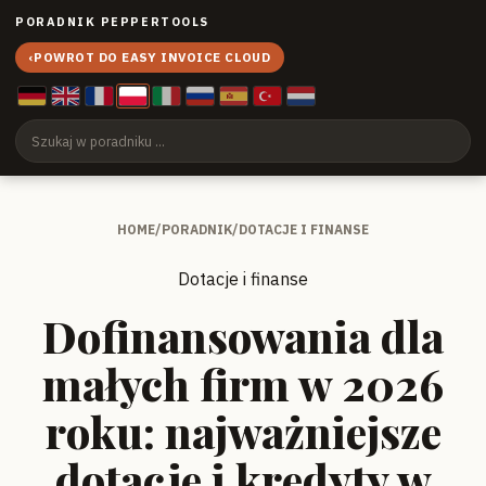
PORADNIK PEPPERTOOLS
‹
POWROT DO EASY INVOICE CLOUD
HOME
/
PORADNIK
/
DOTACJE I FINANSE
Dotacje i finanse
Dofinansowania dla
małych firm w 2026
roku: najważniejsze
dotacje i kredyty w