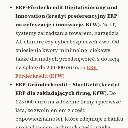
ERP-Förderkredit Digitalisierung und
Innovation (kredyt preferencyjny ERP
na cyfryzację i innowacje, KfW).
Na IT,
systemy zarządzania towarem, narzędzia
AI, chmurę czy cyberbezpieczeństwo. Od
zniesienia kwoty minimalnej ciekawy
także dla małych przedsięwzięć, z dotacją
na spłatę do 200 000 euro. →
ERP-
Förderkredit (KfW)
ERP-Gründerkredit – StartGeld (kredyt
ERP dla zakładających firmę, KfW).
Do
125 000 euro na założenie firmy i pierwsze
lata, ze zwolnieniem z części
odpowiedzialności, które zdejmuje z banku
prowadzącego rachunek część ryzyka –