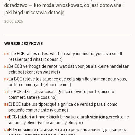
doradztwo — kto może wnioskować, co jest dotowane i
jaki błąd unicestwia dotację.
26.05.2026
WERSJE JEZYKOWE
The ECB raises rates: what it really means for you as a small
EN
retailer (and what it doesn't)
De ECB verhoogt de rente: wat dat voor jou als kleine handelaar
NL
echt betekent (en wat niet)
La BCE relève les taux : ce que cela signifie vraiment pour vous,
FR
petit commerçant (et ce que non)
La BCE alza i tassi: cosa significa davvero per te, piccolo
IT
commerciante (e cosa no)
El BCE sube los tipos: qué significa de verdad para ti como
ES
pequeño comerciante (y qué no)
ECB faizleri artırıyor: küçük bir satıcı olarak sizin için gerçekte ne
TR
anlama geliyor (ve ne anlama gelmiyor)
ЕЦБ повышает ставки: что это реально значит для вас как
RU