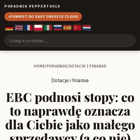
PORADNIK PEPPERTOOLS
‹
POWROT DO EASY INVOICE CLOUD
HOME
/
PORADNIK
/
DOTACJE I FINANSE
Dotacje i finanse
EBC podnosi stopy: co
to naprawdę oznacza
dla Ciebie jako małego
sprzedawcy (a co nie)