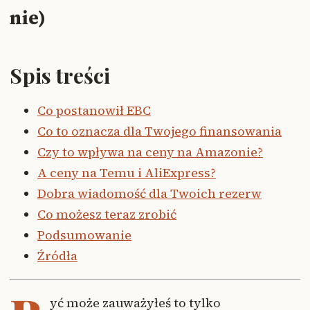
nie)
Spis treści
Co postanowił EBC
Co to oznacza dla Twojego finansowania
Czy to wpływa na ceny na Amazonie?
A ceny na Temu i AliExpress?
Dobra wiadomość dla Twoich rezerw
Co możesz teraz zrobić
Podsumowanie
Źródła
yć może zauważyłeś to tylko