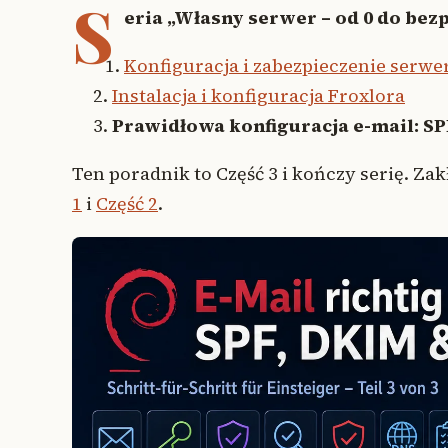
S
eria „Własny serwer – od 0 do bezpi
Konfiguracja i zabezpieczenie serwe
Instalacja i konfiguracja Froxlora
Prawidłowa konfiguracja e-mail: S
Ten poradnik to Część 3 i kończy serię. Z
1
i
Część 2
.