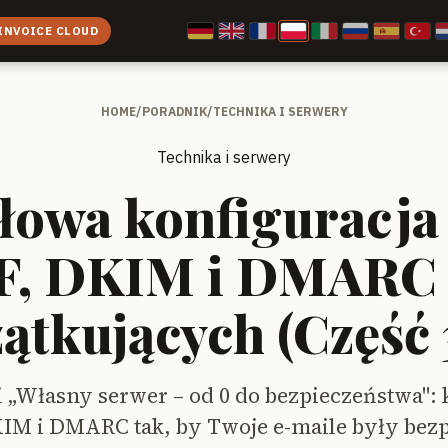
INVOICE CLOUD
HOME
/
PORADNIK
/
TECHNIKA I SERWERY
Technika i serwery
łowa konfiguracja 
F, DKIM i DMARC 
ątkujących (Część 3
ii „Własny serwer – od 0 do bezpieczeństwa": 
KIM i DMARC tak, by Twoje e-maile były bezp