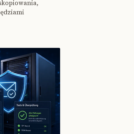
 skopiowania,
ędziami