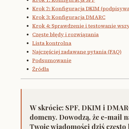
Krok 2: Konfiguracja DKIM (podpisyw
Krok 3: Konfiguracja DMARC
Krok 4: Sprawdzenie i testowanie wsz
Częste błędy i rozwiązania
Lista kontrolna
Najczęściej zadawane pytania (FAQ)
Podsumowanie
Źródła
W skrócie:
SPF, DKIM i DMARC 
domeny. Dowodzą, że e-mail n
Twoje wiadomości dziś często 