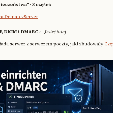
eczeństwa" · 3 części:
ra Debian vServer
PF, DKIM i DMARC
←
Jesteś tutaj
akłada serwer z serwerem poczty, jaki zbudowały
Czę