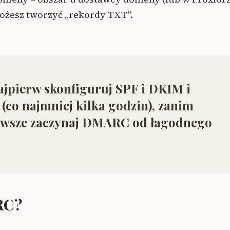
możesz tworzyć „rekordy TXT".
jpierw skonfiguruj SPF i DKIM i
(co najmniej kilka godzin),
zanim
zawsze zaczynaj DMARC od łagodnego
RC?