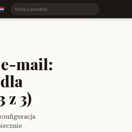
e-mail:
dla
 z 3)
konfiguracja
iecznie