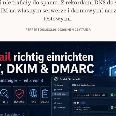
i nie trafiały do spamu. Z rekordami DNS do
IM na własnym serwerze i darmowymi narz
testowymi.
PEPPERTOOLS
12.06.2026
8 MIN CZYTANIA