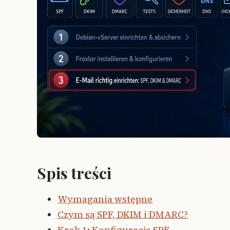
Spis treści
Wymagania wstępne
Czym są SPF, DKIM i DMARC?
Krok 1: Konfiguracja SPF