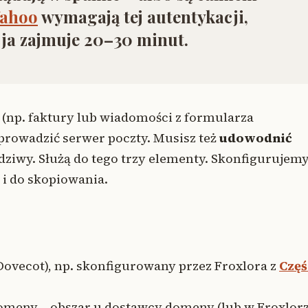
Yahoo
wymagają tej autentykacji,
ja zajmuje 20–30 minut.
r (np. faktury lub wiadomości z formularza
prowadzić serwer poczty. Musisz też
udowodnić
dziwy. Służą do tego trzy elementy. Skonfigurujem
 i do skopiowania.
Dovecot), np. skonfigurowany przez Froxlora z
Częś
omeny – obszar u dostawcy domeny (lub w Froxlorz