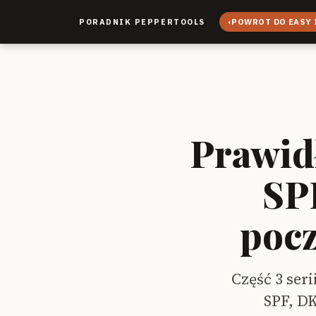
‹
POWROT DO EASY 
PORADNIK PEPPERTOOLS
Prawid
SP
pocz
Część 3 ser
SPF, D