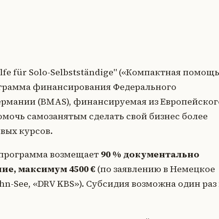
e für Solo-Selbstständige" («Компактная помощ
рограмма финансирования Федерального
ермании (BMAS), финансируемая из Европейског
омочь самозанятым сделать свой бизнес более
вых курсов.
 программа возмещает
90 % документально
е, максимум 4500 €
(по заявлению в Немецкое
n-See, «DRV KBS»). Субсидия возможна один раз 