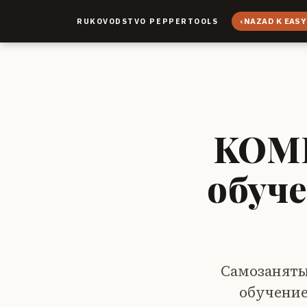
‹
NAZAD K EASY
RUKOVODSTVO PEPPERTOOLS
KOMP
обуче
Самозанятые
обучение