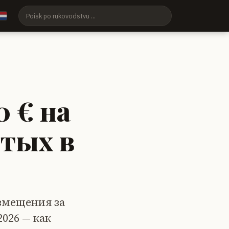
 € на
ятых в
озмещения за
026 — как