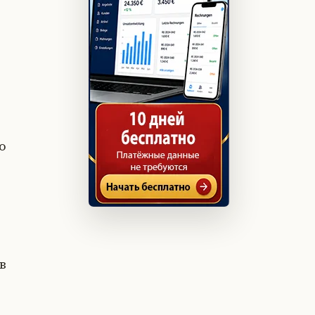
ь
о
в