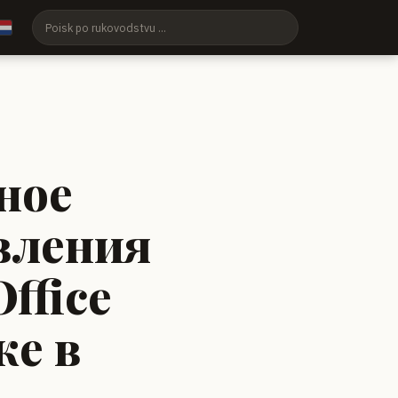
ное
вления
ffice
же в