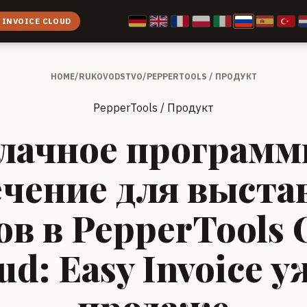
 INVOICE CLOUD
HOME
/
RUKOVODSTVO
/
PEPPERTOOLS / ПРОДУКТ
PepperTools / Продукт
лачное программ
ечение для выста
ов в PepperTools O
ud: Easy Invoice у