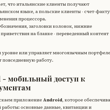
чает, что итальянские клиенты получают
янском языке, а польские клиенты - счет-факт
менения процессора.
бозначения, заголовки колонок, нижние
приветствия на бланке - переведенный контент
ом уровне или управляет многоязычным портфел
т повседневную работу.
 - мобильный доступ к
кументам
ускаем приложение
Android
, которое обеспечив
 работы: основные данные, квитанции и