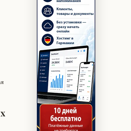
ая
ых