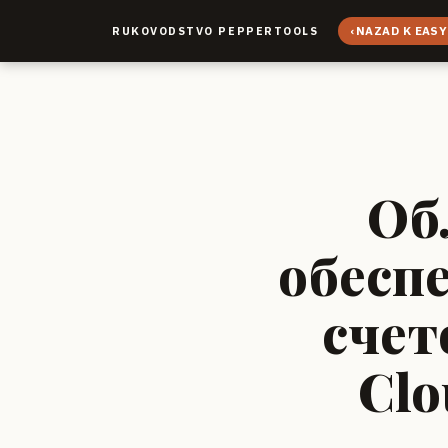
‹
NAZAD K EASY
RUKOVODSTVO PEPPERTOOLS
Об
обесп
счет
Clo