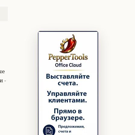
ые
и -