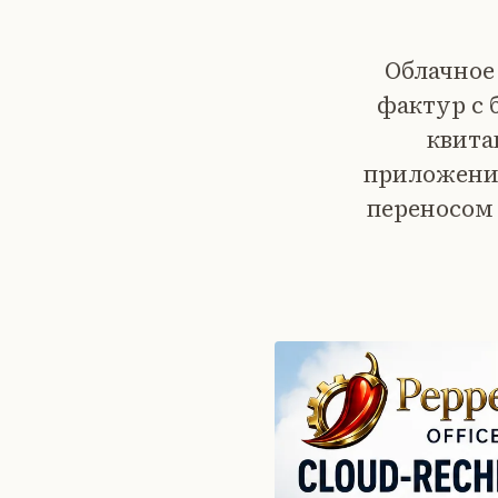
Облачное
фактур с
квита
приложение
переносом 