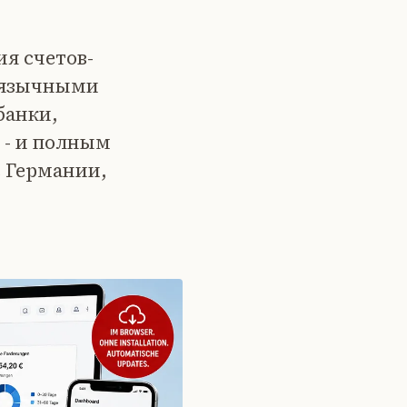
я счетов-
оязычными
банки,
 - и полным
в Германии,