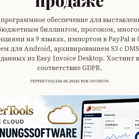
продаже
 программное обеспечение для выставлени
 бюджетным биллингом, прогоном, мног
нциями на 9 языках, импортом в PayPal и 
м для Android, архивированием S3 с DMS
данных из Easy Invoice Desktop. Хостинг 
соответствие GDPR.
PEPPERTOOLS
06.05.2026
1 MIN CHTENIYA