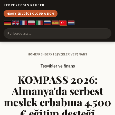
PEPPERTOOLS REHBER
‹
EASY INVOICE CLOUD A DON
HOME
/
REHBER
/
TEŞVIKLER VE FINANS
Teşvikler ve finans
KOMPASS 2026:
Almanya'da serbest
meslek erbabına 4.500
€ eğitim desteği