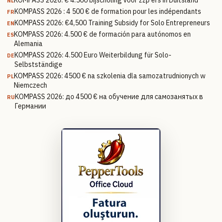
KOMPASS 2026: € 4.500 bijscholing voor zzp'ers in Duitsland
NL
KOMPASS 2026 : 4 500 € de formation pour les indépendants
FR
KOMPASS 2026: €4,500 Training Subsidy for Solo Entrepreneurs
EN
KOMPASS 2026: 4.500 € de formación para autónomos en
ES
Alemania
KOMPASS 2026: 4.500 Euro Weiterbildung für Solo-
DE
Selbstständige
KOMPASS 2026: 4500 € na szkolenia dla samozatrudnionych w
PL
Niemczech
KOMPASS 2026: до 4500 € на обучение для самозанятых в
RU
Германии