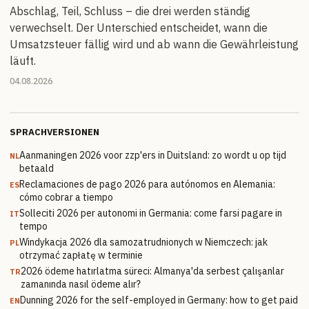
Abschlag, Teil, Schluss – die drei werden ständig
verwechselt. Der Unterschied entscheidet, wann die
Umsatzsteuer fällig wird und ab wann die Gewährleistung
läuft.
04.08.2026
SPRACHVERSIONEN
Aanmaningen 2026 voor zzp'ers in Duitsland: zo wordt u op tijd
NL
betaald
Reclamaciones de pago 2026 para autónomos en Alemania:
ES
cómo cobrar a tiempo
Solleciti 2026 per autonomi in Germania: come farsi pagare in
IT
tempo
Windykacja 2026 dla samozatrudnionych w Niemczech: jak
PL
otrzymać zapłatę w terminie
2026 ödeme hatırlatma süreci: Almanya'da serbest çalışanlar
TR
zamanında nasıl ödeme alır?
Dunning 2026 for the self-employed in Germany: how to get paid
EN