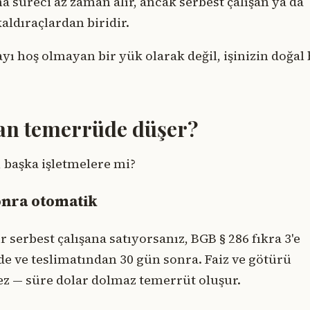
ma süreci az zaman alır, ancak serbest çalışan ya da
aldıraçlardan biridir.
yı hoş olmayan bir yük olarak değil, işinizin doğal 
man temerrüde düşer?
, başka işletmelere mi?
sonra otomatik
serbest çalışana satıyorsanız, BGB § 286 fıkra 3'e
de ve teslimatından 30 gün sonra. Faiz ve götürü
ez — süre dolar dolmaz temerrüt oluşur.