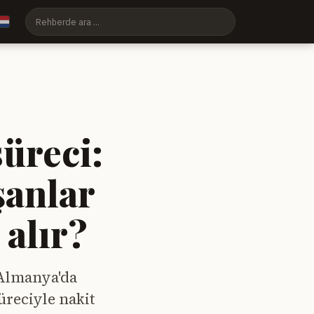
üreci:
şanlar
alır?
 Almanya'da
üreciyle nakit