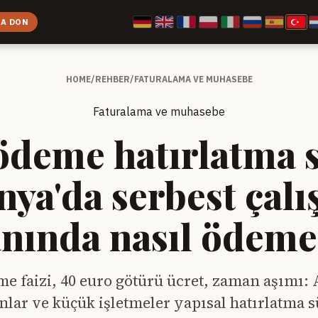
 A DON
HOME
/
REHBER
/
FATURALAMA VE MUHASEBE
Faturalama ve muhasebe
ödeme hatırlatma s
ya'da serbest çalı
nında nasıl ödeme 
me faizi, 40 euro götürü ücret, zaman aşımı:
anlar ve küçük işletmeler yapısal hatırlatma s