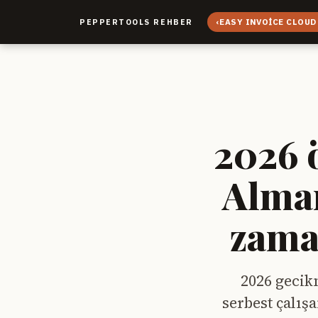
‹
EASY INVOICE CLOUD
PEPPERTOOLS REHBER
2026 
Alman
zama
2026 gecik
serbest çalış