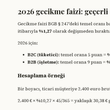
2026 gecikme faizi: geçerli
Gecikme faizi BGB § 247'deki temel oranı b
itibarıyla
%1,27
olarak değişmeden bıraktı
2026 için:
B2C (tüketici):
temel orana 5 puan =
%
B2B (işletme):
temel orana 9 puan =
%
Hesaplama örneği
Bir boyacı, ticari müşteriye 2.400 euro bru
2.400 € × %10,27 × 45/365 = yaklaşık 30,38 €