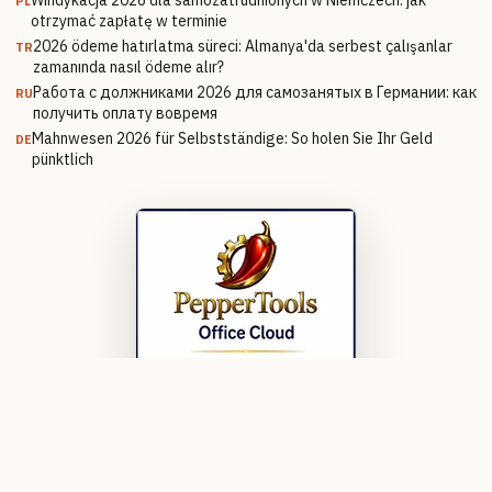
Windykacja 2026 dla samozatrudnionych w Niemczech: jak
PL
otrzymać zapłatę w terminie
2026 ödeme hatırlatma süreci: Almanya'da serbest çalışanlar
TR
zamanında nasıl ödeme alır?
Работа с должниками 2026 для самозанятых в Германии: как
RU
получить оплату вовремя
Mahnwesen 2026 für Selbstständige: So holen Sie Ihr Geld
DE
pünktlich