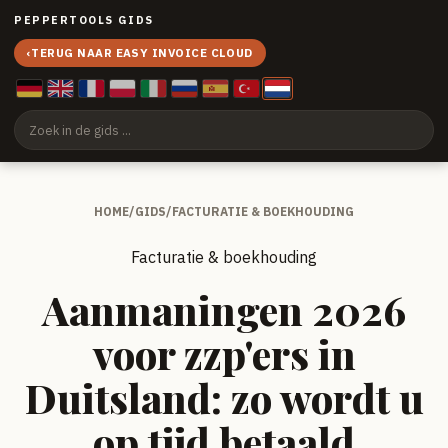
PEPPERTOOLS GIDS
‹
TERUG NAAR EASY INVOICE CLOUD
HOME
/
GIDS
/
FACTURATIE & BOEKHOUDING
Facturatie & boekhouding
Aanmaningen 2026
voor zzp'ers in
Duitsland: zo wordt u
op tijd betaald