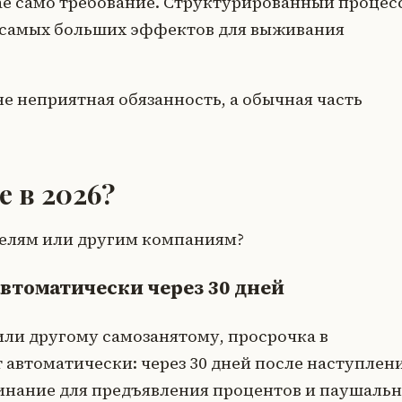
ае само требование. Структурированный процес
з самых больших эффектов для выживания
не неприятная обязанность, а обычная часть
е в 2026?
телям или другим компаниям?
втоматически через 30 дней
или другому самозанятому, просрочка в
ет автоматически: через 30 дней после наступлен
минание для предъявления процентов и паушаль