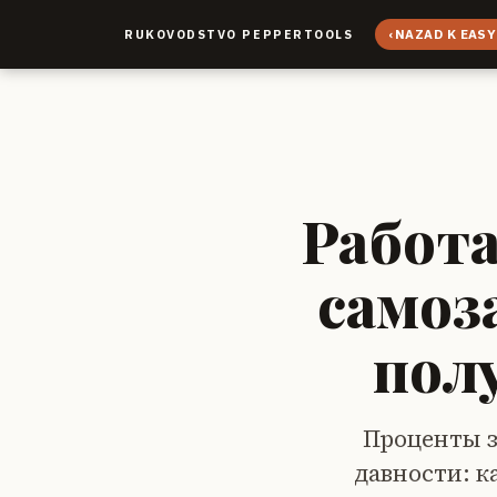
‹
NAZAD K EASY
RUKOVODSTVO PEPPERTOOLS
Работа
самоз
пол
Проценты з
давности: 