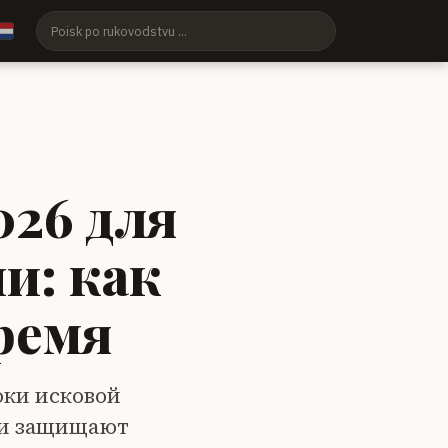
026 для
и: как
ремя
оки исковой
ии защищают