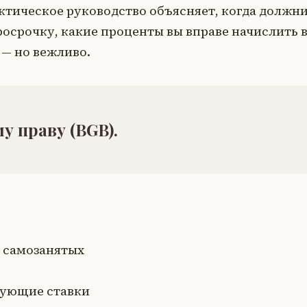
ктическое руководство объясняет, когда должн
росрочку, какие проценты вы вправе начислить 
 — но вежливо.
у праву (BGB).
 самозанятых
вующие ставки