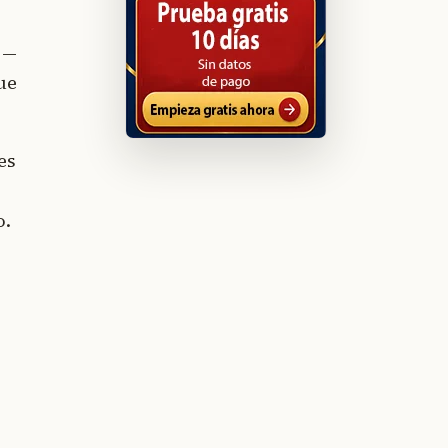
 —
que
es
o.