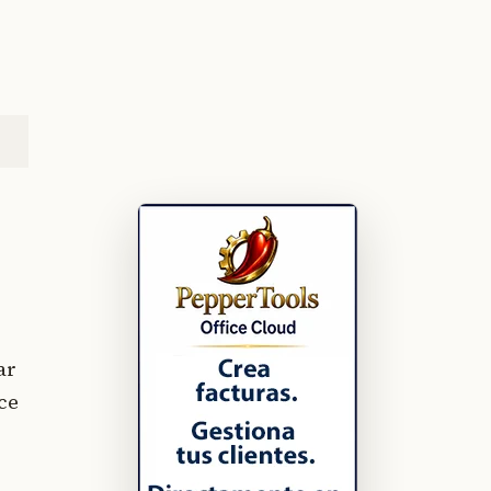
ar
ce