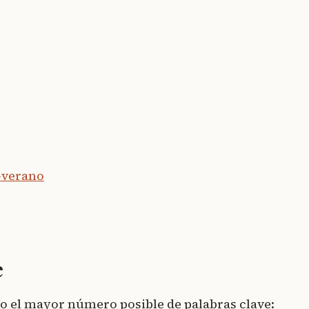
-verano
e
lo el mayor número posible de palabras clave: