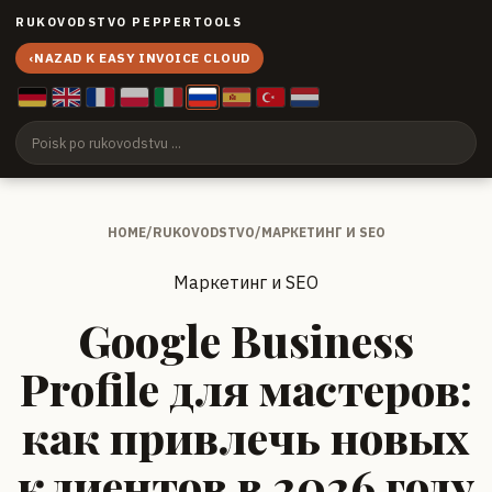
RUKOVODSTVO PEPPERTOOLS
‹
NAZAD K EASY INVOICE CLOUD
HOME
/
RUKOVODSTVO
/
МАРКЕТИНГ И SEO
Маркетинг и SEO
Google Business
Profile для мастеров:
как привлечь новых
клиентов в 2026 году