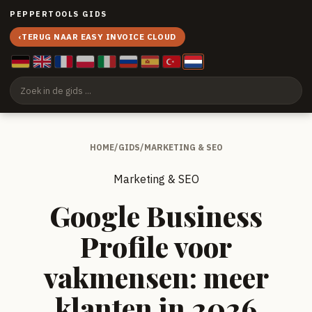
PEPPERTOOLS GIDS
‹
TERUG NAAR EASY INVOICE CLOUD
HOME
/
GIDS
/
MARKETING & SEO
Marketing & SEO
Google Business
Profile voor
vakmensen: meer
klanten in 2026